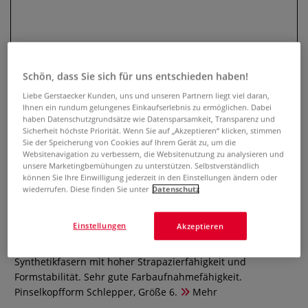
Schön, dass Sie sich für uns entschieden haben!
Liebe Gerstaecker Kunden, uns und unseren Partnern liegt viel daran,
Ihnen ein rundum gelungenes Einkaufserlebnis zu ermöglichen. Dabei
haben Datenschutzgrundsätze wie Datensparsamkeit, Transparenz und
Sicherheit höchste Priorität. Wenn Sie auf „Akzeptieren“ klicken, stimmen
Sie der Speicherung von Cookies auf Ihrem Gerät zu, um die
PENTEL® NEO-SABLE
Websitenavigation zu verbessern, die Websitenutzung zu analysieren und
unsere Marketingbemühungen zu unterstützen. Selbstverständlich
Synthetikpinsel, Schlepper, Serie
können Sie Ihre Einwilligung jederzeit in den Einstellungen ändern oder
ZBNR
wiederrufen. Diese finden Sie unter
Datenschutz
0 Bewertungen
Einstellungen
Akzeptieren
Der PENTEL® NEO-SABLE Synthetikpinsel verfügt über
Synthetikfasern mit hoher Strapazierfähigkeit und
Formstabilität. Sehr gute Farbaufnahmefähigkeit.
Pinselkopfform Schlepper, Größe 6.
Mehr