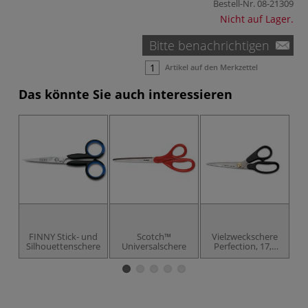
Bestell-Nr.
08-21309
Nicht auf Lager.
Bitte benachrichtigen
Artikel auf den Merkzettel
Das könnte Sie auch interessieren
FINNY Stick- und
Scotch™
Vielzweckschere
Silhouettenschere
Universalschere
Perfection, 17,8
cm