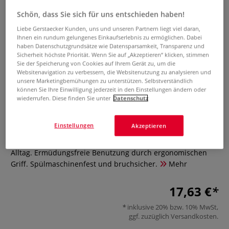
Schön, dass Sie sich für uns entschieden haben!
Liebe Gerstaecker Kunden, uns und unseren Partnern liegt viel daran,
Ihnen ein rundum gelungenes Einkaufserlebnis zu ermöglichen. Dabei
haben Datenschutzgrundsätze wie Datensparsamkeit, Transparenz und
Sicherheit höchste Priorität. Wenn Sie auf „Akzeptieren“ klicken, stimmen
Sie der Speicherung von Cookies auf Ihrem Gerät zu, um die
Websitenavigation zu verbessern, die Websitenutzung zu analysieren und
unsere Marketingbemühungen zu unterstützen. Selbstverständlich
PERFECTION Stickschere, 13 cm
können Sie Ihre Einwilligung jederzeit in den Einstellungen ändern oder
wiederrufen. Diese finden Sie unter
Datenschutz
0 Bewertungen
Einstellungen
Akzeptieren
PERFECTION Stickschere ist aus rostfreiem Edelstahl und
mit einer Länge von 13 cm der perfekte Begleiter für den
Alltag. Ermüdungsfreie Benutzung durch ergonomischen
Griff. Spülmaschinenfest und bruchsicher.
Mehr
17,63 €
inklusive 20% bzw. 10% MwSt,
ggf. zuzüglich
Versandkosten
.