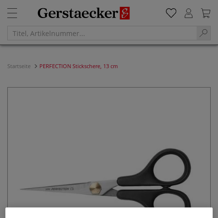
Startseite
PERFECTION Stickschere, 13 cm