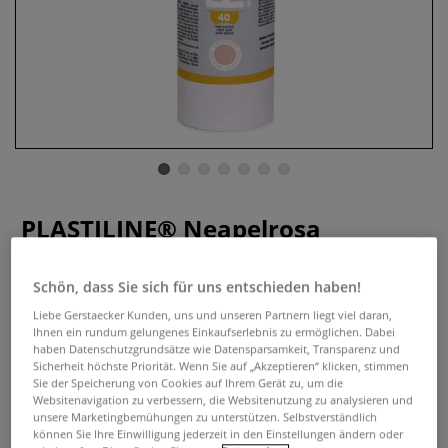
PLASTILINE® Neapelrosa
0 Bewertungen
Schön, dass Sie sich für uns entschieden haben!
Plastiline® ist eine gebrauchsfertige, formstabile
Liebe Gerstaecker Kunden, uns und unseren Partnern liegt viel daran,
Modelliermasse. Ideal zur Herstellung von Skulpturen,
Ihnen ein rundum gelungenes Einkaufserlebnis zu ermöglichen. Dabei
Abgüssen, Reproduktionen, Reliefs, für Restaurierung u.v.m.
haben Datenschutzgrundsätze wie Datensparsamkeit, Transparenz und
Sicherheit höchste Priorität. Wenn Sie auf „Akzeptieren“ klicken, stimmen
Erhältlich in verschiedenen Härtegraden.
Mehr
Sie der Speicherung von Cookies auf Ihrem Gerät zu, um die
Websitenavigation zu verbessern, die Websitenutzung zu analysieren und
unsere Marketingbemühungen zu unterstützen. Selbstverständlich
ab
21,55 €
können Sie Ihre Einwilligung jederzeit in den Einstellungen ändern oder