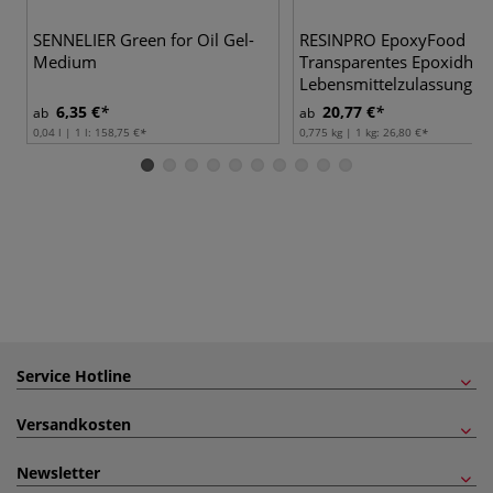
SENNELIER Green for Oil Gel-
RESINPRO EpoxyFood
Medium
Transparentes Epoxidhar
Lebensmittelzulassung
6,35 €
20,77 €
ab
ab
0,04 l | 1 l:
158,75 €
0,775 kg | 1 kg:
26,80 €
Service Hotline
Versandkosten
Newsletter