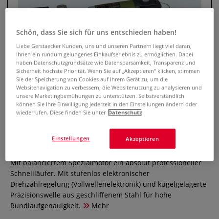
Schön, dass Sie sich für uns entschieden haben!
Liebe Gerstaecker Kunden, uns und unseren Partnern liegt viel daran,
Ihnen ein rundum gelungenes Einkaufserlebnis zu ermöglichen. Dabei
haben Datenschutzgrundsätze wie Datensparsamkeit, Transparenz und
Sicherheit höchste Priorität. Wenn Sie auf „Akzeptieren“ klicken, stimmen
Sie der Speicherung von Cookies auf Ihrem Gerät zu, um die
Websitenavigation zu verbessern, die Websitenutzung zu analysieren und
unsere Marketingbemühungen zu unterstützen. Selbstverständlich
können Sie Ihre Einwilligung jederzeit in den Einstellungen ändern oder
PROXXON Industrie-Bohrschleifer
wiederrufen. Diese finden Sie unter
Datenschutz
IBS/E
Einstellungen
Akzeptieren
0 Bewertungen
Mit balanciertem Spezialmotor ein absolut professioneller
Schnellläufer. Mit stufenlos elektronischer
Drehzahlregelung (Vollwellenelektronik) und kugelgelagerte
Präzisionswelle aus geschliffenem Stahl für hohe
Rundlaufgenauigkeit.
Mehr