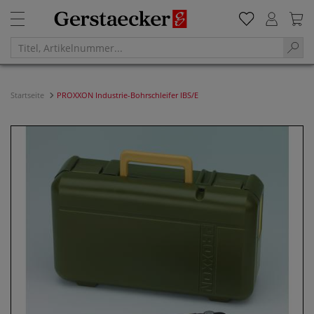
Startseite
PROXXON Industrie-Bohrschleifer IBS/E