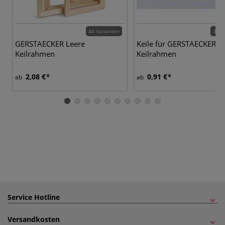
44 Varianten
3 Va
GERSTAECKER Leere
Keile für GERSTAECKER L
Keilrahmen
Keilrahmen
2,08 €
0,91 €
ab
ab
Service Hotline
Versandkosten