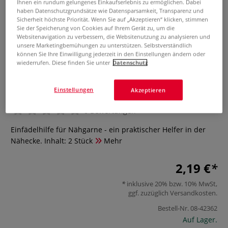
Ihnen ein rundum gelungenes Einkaufserlebnis zu ermöglichen. Dabei
haben Datenschutzgrundsätze wie Datensparsamkeit, Transparenz und
Sicherheit höchste Priorität. Wenn Sie auf „Akzeptieren“ klicken, stimmen
Sie der Speicherung von Cookies auf Ihrem Gerät zu, um die
Websitenavigation zu verbessern, die Websitenutzung zu analysieren und
unsere Marketingbemühungen zu unterstützen. Selbstverständlich
können Sie Ihre Einwilligung jederzeit in den Einstellungen ändern oder
wiederrufen. Diese finden Sie unter
Datenschutz
PRYM Nadeleinfädler
Einstellungen
Akzeptieren
0 Bewertungen
Einfädelhilfe für Nähgarne - ein praktischer Helfer in der
Nähecke. Inhalt: 2 Stück
Mehr
2,19 €
inklusive 20% bzw. 10% MwSt,
ggf. zuzüglich
Versandkosten
.
Bestell-Nr.
08-42362
Auf Lager.