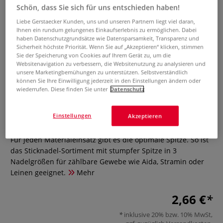
Schön, dass Sie sich für uns entschieden haben!
Liebe Gerstaecker Kunden, uns und unseren Partnern liegt viel daran,
Ihnen ein rundum gelungenes Einkaufserlebnis zu ermöglichen. Dabei
haben Datenschutzgrundsätze wie Datensparsamkeit, Transparenz und
Sicherheit höchste Priorität. Wenn Sie auf „Akzeptieren“ klicken, stimmen
Sie der Speicherung von Cookies auf Ihrem Gerät zu, um die
Websitenavigation zu verbessern, die Websitenutzung zu analysieren und
unsere Marketingbemühungen zu unterstützen. Selbstverständlich
können Sie Ihre Einwilligung jederzeit in den Einstellungen ändern oder
PRYM Sticknadeln mit stumpfer
wiederrufen. Diese finden Sie unter
Datenschutz
Spitze, sortiert
Einstellungen
Akzeptieren
0 Bewertungen
Für jeden Materialeinsatz gibt es die optimale Spitze. So ist
das Sticknadel-Sortiment mit stumpfer Spitze in 3
Nadelgrößen für zählbare Gewebe wie Aida, Stramin oder
Leinen geeignet.
Mehr
2,66 €
inklusive 20% bzw. 10% MwSt,