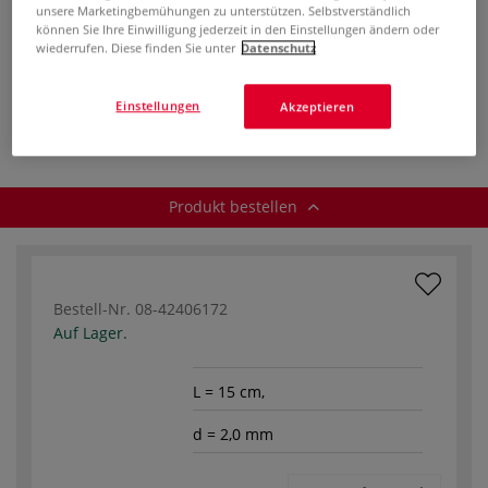
ab
4,61 €
unsere Marketingbemühungen zu unterstützen. Selbstverständlich
können Sie Ihre Einwilligung jederzeit in den Einstellungen ändern oder
inklusive 20% bzw. 10% MwSt,
wiederrufen. Diese finden Sie unter
Datenschutz
ggf. zuzüglich
Versandkosten
.
Produkt bestellen
Einstellungen
Akzeptieren
Produkt bestellen
Bestell-Nr.
08-42406172
Auf Lager.
L = 15 cm,
d = 2,0 mm