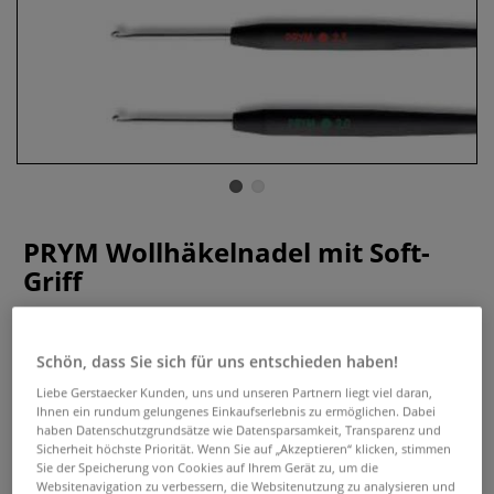
PRYM Wollhäkelnadel mit Soft-
Griff
0 Bewertungen
Schön, dass Sie sich für uns entschieden haben!
Prym-WOLLHÄKELNADEL aus Aluminium mit farbigem Soft-
Griff. Lieferbar in den Längen: L =14 und 15 cm und in den
Liebe Gerstaecker Kunden, uns und unseren Partnern liegt viel daran,
Ihnen ein rundum gelungenes Einkaufserlebnis zu ermöglichen. Dabei
Stärken: d= 2,0 mm, 2,5 mm,3,0 mm, 3,5 mm, 4,0 mm, 4,5
haben Datenschutzgrundsätze wie Datensparsamkeit, Transparenz und
mm, 5,0 mm und 6,0 mm.
Mehr
Sicherheit höchste Priorität. Wenn Sie auf „Akzeptieren“ klicken, stimmen
Sie der Speicherung von Cookies auf Ihrem Gerät zu, um die
Websitenavigation zu verbessern, die Websitenutzung zu analysieren und