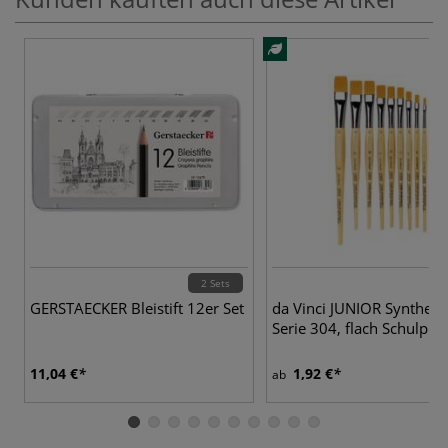
2 Sets
10
GERSTAECKER Bleistift 12er Set
da Vinci JUNIOR Synthetic
Serie 304, flach Schulpins
11,04 €
1,92 €
ab