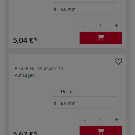
d = 5,0 mm
-
+
5,04 €
Bestell-Nr.
08-42406179
Auf Lager.
L = 15 cm,
d = 6,0 mm
-
+
5,62 €