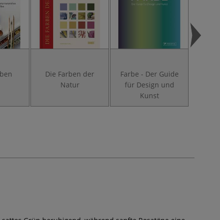
rben
Die Farben der
Farbe - Der Guide
Farb
Natur
für Design und
expr
Kunst