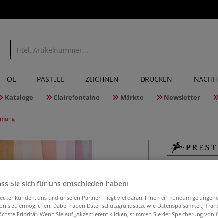
ÖL
PASTELL
ZEICHNEN
DRUCKEN
NACHH
Kataloge
Clairefontaine
Märkte
Newsletter
immung
Palette P
Farbkomb
ss Sie sich für uns entschieden haben!
aecker Kunden, uns und unseren Partnern liegt viel daran, Ihnen ein rundum gelungen
ebnis zu ermöglichen. Dabei haben Datenschutzgrundsätze wie Datensparsamkeit, Tra
öchste Priorität. Wenn Sie auf „Akzeptieren“ klicken, stimmen Sie der Speicherung von 