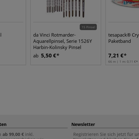
15 Pinsel
l
da Vinci Rotmarder-
tesapack® Crys
Aquarellpinsel, Serie 1526Y
Paketband
Harbin-Kolinsky Pinsel
5,50 €
7,21 €
ab
66 m | 1 m:
0,11 €
ten
Newsletter
n
ab 99,00 €
inkl.
Registrieren Sie sich jetzt für 