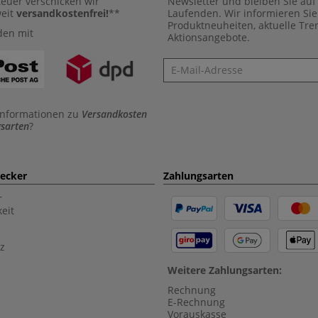
euer verschicken wir
Newsletter und bleiben Sie au
weit
versandkostenfrei!
**
Laufenden. Wir informieren Sie
Produktneuheiten, aktuelle Tr
den mit
Aktionsangebote.
Newsletter
Informationen zu
Versandkosten
sarten
?
aecker
Zahlungsarten
r
eit
z
Weitere Zahlungsarten:
Rechnung
E-Rechnung
Vorauskasse