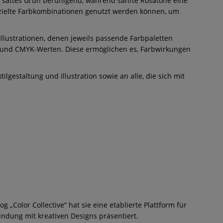
n sattes Grün beruhigend, während sanfte Rosatöne eine
ezielte Farbkombinationen genutzt werden können, um
Illustrationen, denen jeweils passende Farbpaletten
B- und CMYK-Werten. Diese ermöglichen es, Farbwirkungen
ilgestaltung und Illustration sowie an alle, die sich mit
„Color Collective“ hat sie eine etablierte Plattform für
indung mit kreativen Designs präsentiert.