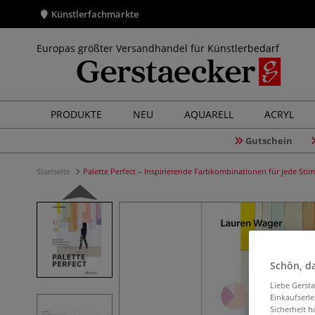
Künstlerfachmärkte
Europas größter Versandhandel für Künstlerbedarf
PRODUKTE
NEU
AQUARELL
ACRYL
Gutschein
Startseite
Palette Perfect – Inspirierende Farbkombinationen für jede St
Schön, da
Liebe Gerst
Einkaufserl
Sicherheit h