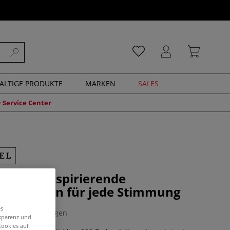
ALTIGE PRODUKTE
MARKEN
SALES
Service Center
erfect – Inspirierende
inationen für jede Stimmung
es
0 Bewertungen
nsparenz und
Cookies auf