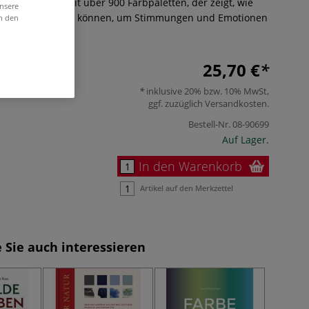
Farbratgeber mit über 900 Farbpaletten, der zeigt, wie
unsere
eingesetzt werden können, um Stimmungen und Emotionen
in den
Mehr
25,70 €
inklusive 20% bzw. 10% MwSt,
ggf. zuzüglich
Versandkosten
.
Bestell-Nr.
08-90699
Auf Lager.
In den Warenkorb
Artikel auf den Merkzettel
 Sie auch interessieren