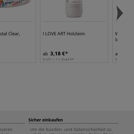
tal Clear,
I LOVE ART Holzleim
Washi Ma
Innenber
3,18 €
5,29
ab
ab
0,125 l | 1 l:
25,44 €
50 m | 1 m:
Sicher einkaufen
unseren
Um die Kunden- und Datensicherheit zu