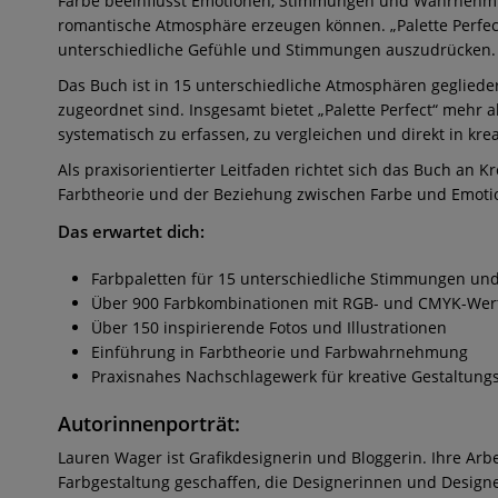
Farbe beeinflusst Emotionen, Stimmungen und Wahrnehmung
romantische Atmosphäre erzeugen können. „Palette Perfec
unterschiedliche Gefühle und Stimmungen auszudrücken.
Das Buch ist in 15 unterschiedliche Atmosphären gegliedert
zugeordnet sind. Insgesamt bietet „Palette Perfect“ meh
systematisch zu erfassen, zu vergleichen und direkt in kr
Als praxisorientierter Leitfaden richtet sich das Buch an K
Farbtheorie und der Beziehung zwischen Farbe und Emotio
Das erwartet dich:
Farbpaletten für 15 unterschiedliche Stimmungen u
Über 900 Farbkombinationen mit RGB- und CMYK-Wer
Über 150 inspirierende Fotos und Illustrationen
Einführung in Farbtheorie und Farbwahrnehmung
Praxisnahes Nachschlagewerk für kreative Gestaltung
Autorinnenporträt:
Lauren Wager ist Grafikdesignerin und Bloggerin. Ihre Arbei
Farbgestaltung geschaffen, die Designerinnen und Designer