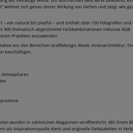
 auf vielfältige Weise. Ein leuchtendes Gelb wirkt belebend, ei
t“ widmet sich genau dieser Wirkung von Farben und zeigt, wie g
 – von natural bis playful – und enthält über 150 Fotografien und 
r als 900 thematisch abgestimmte Farbkombinationen inklusive RG
eativen Projekten anzuwenden.
reative aus den Bereichen Grafikdesign, Mode, Innenarchitektur, Text
n beschäftigen.
nd Atmosphären
ten
sprozesse
ten wurden in zahlreichen Magazinen veröffentlicht. Mit ihrem Blog 
n als Inspirationsquelle dient und originelle Farbpaletten in Verb