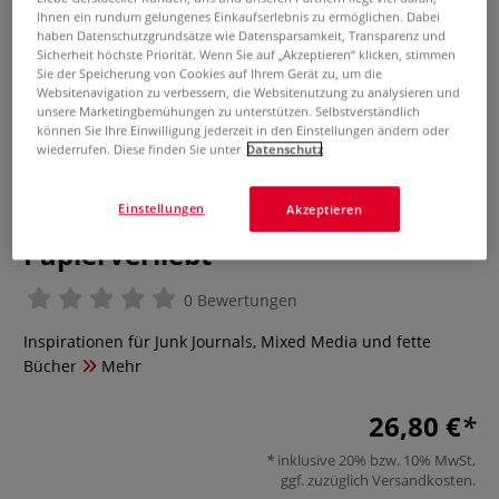
Ihnen ein rundum gelungenes Einkaufserlebnis zu ermöglichen. Dabei
haben Datenschutzgrundsätze wie Datensparsamkeit, Transparenz und
Sicherheit höchste Priorität. Wenn Sie auf „Akzeptieren“ klicken, stimmen
Sie der Speicherung von Cookies auf Ihrem Gerät zu, um die
Websitenavigation zu verbessern, die Websitenutzung zu analysieren und
unsere Marketingbemühungen zu unterstützen. Selbstverständlich
können Sie Ihre Einwilligung jederzeit in den Einstellungen ändern oder
wiederrufen. Diese finden Sie unter
Datenschutz
Einstellungen
Akzeptieren
Papierverliebt
0 Bewertungen
Inspirationen für Junk Journals, Mixed Media und fette
Bücher
Mehr
26,80 €
inklusive 20% bzw. 10% MwSt,
ggf. zuzüglich
Versandkosten
.