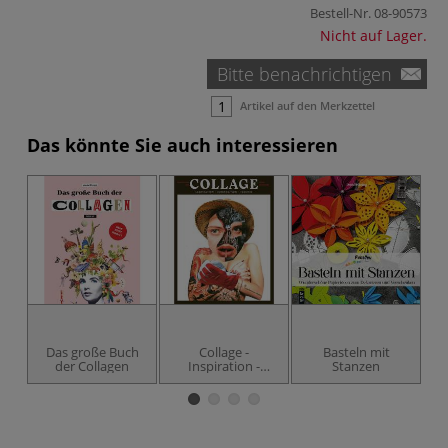
Bestell-Nr.
08-90573
Nicht auf Lager.
Bitte benachrichtigen
Artikel auf den Merkzettel
Das könnte Sie auch interessieren
Das große Buch
Collage -
Basteln mit
H
der Collagen
Inspiration -
Stanzen
Komposition -
Technik