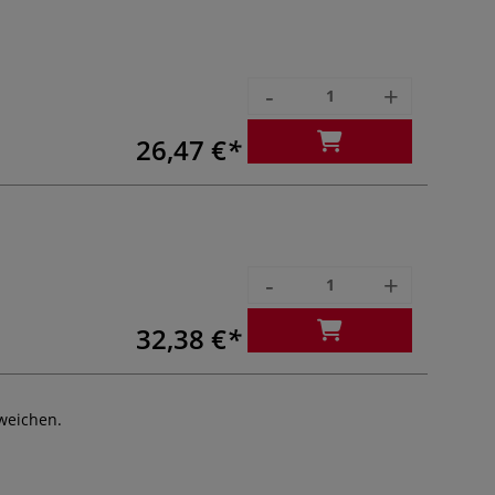
-
+
26,47 €
-
+
32,38 €
weichen.