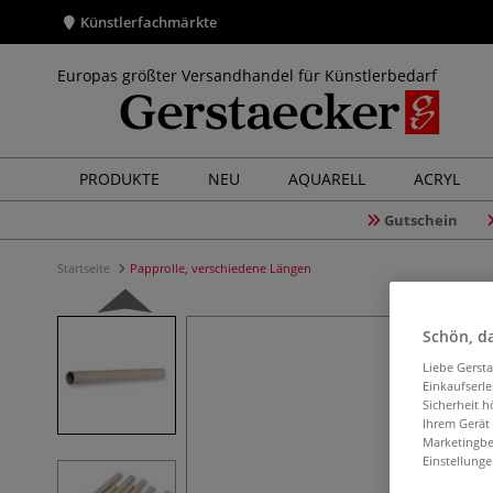
Künstlerfachmärkte
Europas größter Versandhandel für Künstlerbedarf
PRODUKTE
NEU
AQUARELL
ACRYL
Gutschein
Startseite
Papprolle, verschiedene Längen
Schön, da
Liebe Gerst
Einkaufserl
Sicherheit h
Ihrem Gerät
Marketingbe
Einstellunge