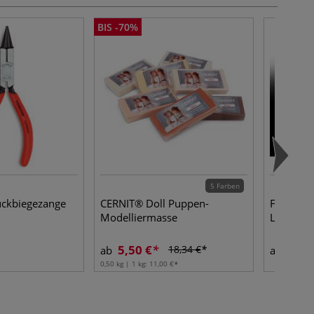
BIS -70%
5 Farben
ckbiegezange
CERNIT® Doll Puppen-
FOLIA® F
Modelliermasse
Lichterpa
5,50 €
4,61
18,34 €
ab
ab
0,50 kg | 1 kg:
11,00 €