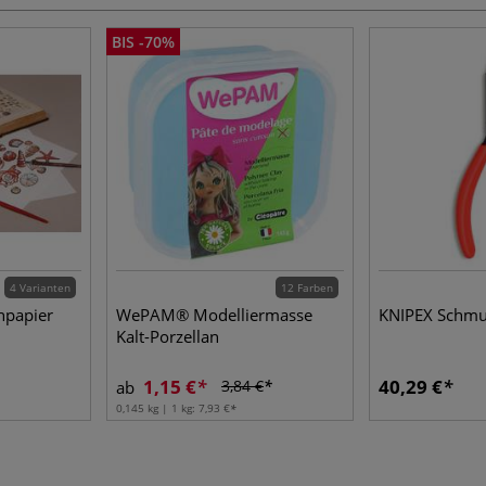
BIS -70%
4 Varianten
12 Farben
hpapier
WePAM® Modelliermasse
KNIPEX Schmu
Kalt-Porzellan
1,15 €
40,29 €
3,84 €
ab
0,145 kg | 1 kg:
7,93 €