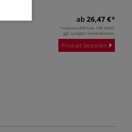
ab
26,47 €
inklusive 20% bzw. 10% MwSt,
ggf. zuzüglich
Versandkosten
.
Produkt bestellen