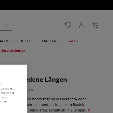
ALTIGE PRODUKTE
MARKEN
SALES
Service Center
, verschiedene Längen
es
nsparenz und
0 Bewertungen
Cookies auf
unsere
approlle eignet sich hervorragend als Versand- oder
in den
se. Das Papprohr ist ebenfalls ideal zum Basteln,
iv Gestalten und Dekorieren. Erhältlich in 2 längen.