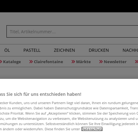
ÖL
PASTELL
ZEICHNEN
DRUCKEN
NACHH
Kataloge
Clairefontaine
Märkte
Newsletter
ss Sie sich für uns entschieden haben!
Papprolle
aecker Kunden, uns und unseren Partnern liegt viel daran, Ihnen ein rundum gelungen
ebnis zu ermöglichen. Dabei haben Datenschutzgrundsätze wie Datensparsamkeit, Tra
öchste Priorität. Wenn Sie auf „Akzeptieren“ klicken, stimmen Sie der Speicherung von 
 zu, um die Websitenavigation zu verbessern, die Websitenutzung zu analysieren und 
Die vielseitige P
mühungen zu unterstützen. Selbstverständlich können Sie Ihre Einwilligung jederzeit 
Aufbewahrungshül
n ändern oder wiederrufen. Diese finden Sie unter
Datenschutz
Aufwickeln, kreat