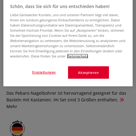
Schön, dass Sie sich für uns entschieden haben!
Liebe Gerstaecker Kunden, uns und unseren Partnern liegt viel daran,
Ihnen ein rundum gelungenes Einkaufserlebnis zu ermöglichen. Dabei
haben Datenschutzgrundsätze wie Datensparsamkeit, Transparenz und
Sicherheit höchste Priorität. Wenn Sie auf „Akzeptieren“ klicken, stimmen
Sie der Speicherung von Cookies auf Ihrem Gerät zu, um die
Websitenavigation zu verbessern, die Websitenutzung zu analysieren und
unsere Marketingbemühungen zu unterstützen. Selbstverständlich
können Sie Ihre Einwilligung jederzeit in den Einstellungen ändern oder
wiederrufen. Diese finden Sie unter
Datenschutz
Pebaro Nagelbohrer Set
Einstellungen
Akzeptieren
0 Bewertungen
Das Pebaro Nagelbohrer ist hervorragend geeignet für das
Basteln mit Kastanien. Im Set sind 3 Größen enthalten.
Mehr