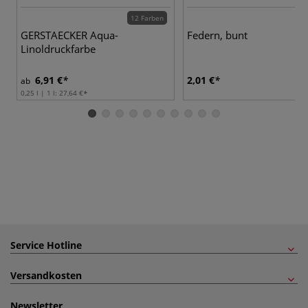
12 Farben
9 
GERSTAECKER Aqua-
Federn, bunt
Linoldruckfarbe
6,91 €
2,01 €
ab
0,25 l | 1 l:
27,64 €
Service Hotline
Versandkosten
Newsletter