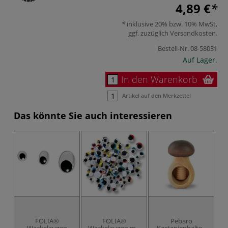
4,89 €
inklusive 20% bzw. 10% MwSt,
ggf. zuzüglich
Versandkosten
.
Bestell-Nr.
08-58031
Auf Lager.
In den Warenkorb
Artikel auf den Merkzettel
Das könnte Sie auch interessieren
FOLIA®
FOLIA®
Pebaro
Wackelaugen
Wackelaugen mit
Kastanienhalter,