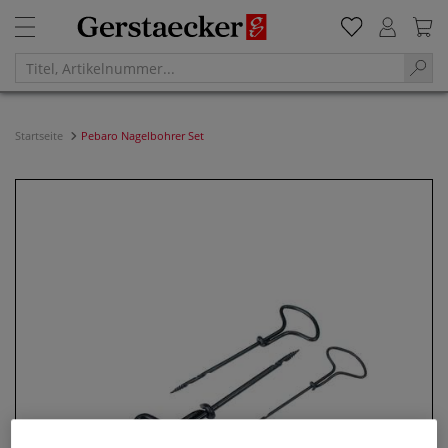
Startseite
Pebaro Nagelbohrer Set