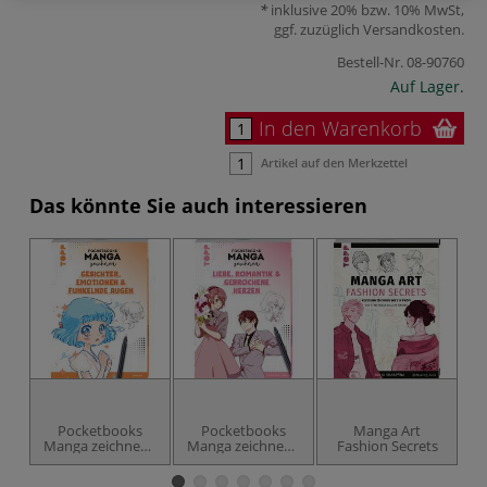
inklusive 20% bzw. 10% MwSt,
ggf. zuzüglich
Versandkosten
.
Bestell-Nr.
08-90760
Auf Lager.
In den Warenkorb
Artikel auf den Merkzettel
Das könnte Sie auch interessieren
Pocketbooks
Pocketbooks
Manga Art
Manga zeichnen -
Manga zeichnen -
Fashion Secrets
Teil 1: Gesichter,
Teil 2: Liebe,
Emotionen &
Romantik &