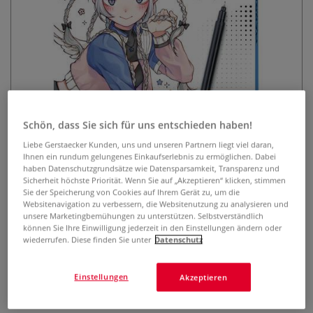
Pocketbooks Manga zeichnen -
Schön, dass Sie sich für uns entschieden haben!
Teil 3: Haare, Style &
Liebe Gerstaecker Kunden, uns und unseren Partnern liegt viel daran,
Katzenöhrchen
Ihnen ein rundum gelungenes Einkaufserlebnis zu ermöglichen. Dabei
haben Datenschutzgrundsätze wie Datensparsamkeit, Transparenz und
Sicherheit höchste Priorität. Wenn Sie auf „Akzeptieren“ klicken, stimmen
0 Bewertungen
Sie der Speicherung von Cookies auf Ihrem Gerät zu, um die
Websitenavigation zu verbessern, die Websitenutzung zu analysieren und
Lernen Sie, Haare, Frisuren und Accessoires im Manga-Stil
unsere Marketingbemühungen zu unterstützen. Selbstverständlich
können Sie Ihre Einwilligung jederzeit in den Einstellungen ändern oder
zu zeichnen! Mit Schritt-für-Schritt-Anleitungen für
wiederrufen. Diese finden Sie unter
Datenschutz
Anfänger & Fortgeschrittene – im typischen Manga-Format,
von rechts nach links.
Mehr
Einstellungen
Akzeptieren
9,30 €