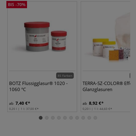
BIS -70%
85 Farben
42 
BOTZ Flüssigglasur® 1020 -
TERRA-SZ-COLOR® Effekt
1060 °C
Glanzglasuren
7,40 €
8,92 €
ab
ab
0,20 l | 1 l:
37,00 €
0,20 l | 1 l:
44,60 €