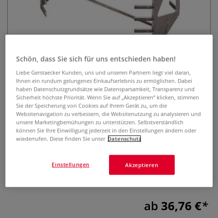
Schön, dass Sie sich für uns entschieden haben!
Liebe Gerstaecker Kunden, uns und unseren Partnern liegt viel daran,
Ihnen ein rundum gelungenes Einkaufserlebnis zu ermöglichen. Dabei
Pyrotec Kachelständer
haben Datenschutzgrundsätze wie Datensparsamkeit, Transparenz und
Brennhilfsmittel
Sicherheit höchste Priorität. Wenn Sie auf „Akzeptieren“ klicken, stimmen
Sie der Speicherung von Cookies auf Ihrem Gerät zu, um die
Websitenavigation zu verbessern, die Websitenutzung zu analysieren und
0 Bewertungen
unsere Marketingbemühungen zu unterstützen. Selbstverständlich
können Sie Ihre Einwilligung jederzeit in den Einstellungen ändern oder
Der Pyrotec Kachelständer ist eine ideale Brennhilfe aus
wiederrufen. Diese finden Sie unter
Datenschutz
hitzebeständigem Edelstahl für bis zu 1250 °C
(belastungsabhängig). Überzeugt durch eine längere
Einstellungen
Akzeptieren
Standzeit als herkömmliche Brennhilfen. Für 100 mm, 150
mm und 200 mm Kacheln erhältlich.
Mehr
ab
36,76 €