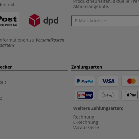
Produktneuheiten, aktuelle Tr
den mit
Aktionsangebote.
Newsletter
Informationen zu
Versandkosten
sarten
?
aecker
Zahlungsarten
r
eit
z
Weitere Zahlungsarten:
Rechnung
E-Rechnung
Vorauskasse