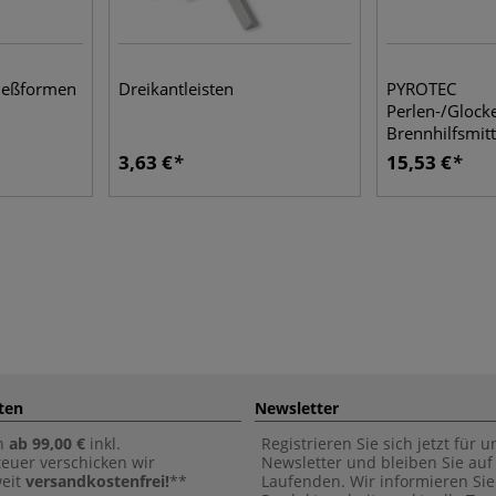
Gießformen
Dreikantleisten
PYROTEC
Perlen-/Glock
Brennhilfsmitt
3,63 €
15,53 €
ten
Newsletter
n
ab 99,00 €
inkl.
Registrieren Sie sich jetzt für 
euer verschicken wir
Newsletter und bleiben Sie au
weit
versandkostenfrei!
**
Laufenden. Wir informieren Sie