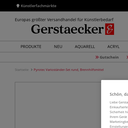
Künstlerfachmärkte
Europas größter Versandhandel für Künstlerbedarf
PRODUKTE
NEU
AQUARELL
ACRYL
Gutschein
Startseite
Pyrotec Varioständer-Set rund, Brennhilfsmittel
Schön, da
Liebe Gerst
Einkaufserl
Sicherheit h
Ihrem Gerät
Marketingbe
Einstellunge