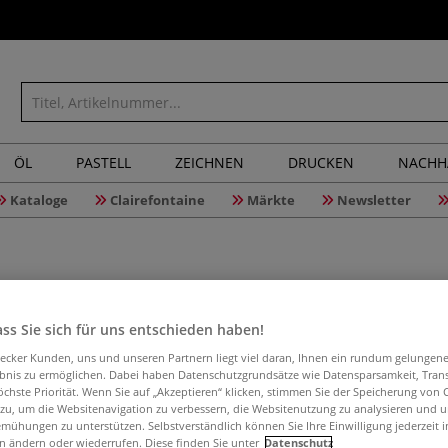
ÖL
PASTELL
ZEICHNEN
DRUCKEN
NACHH
Kataloge
Clairefontaine
Märkte
Newsletter
ss Sie sich für uns entschieden haben!
Pyrotec V
aecker Kunden, uns und unseren Partnern liegt viel daran, Ihnen ein rundum gelungen
Brennhilf
ebnis zu ermöglichen. Dabei haben Datenschutzgrundsätze wie Datensparsamkeit, Tra
öchste Priorität. Wenn Sie auf „Akzeptieren“ klicken, stimmen Sie der Speicherung von 
 zu, um die Websitenavigation zu verbessern, die Websitenutzung zu analysieren und 
mühungen zu unterstützen. Selbstverständlich können Sie Ihre Einwilligung jederzeit 
n ändern oder wiederrufen. Diese finden Sie unter
Datenschutz