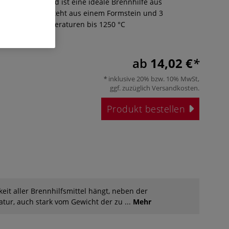
oständer-Set rund ist eine ideale Brennhilfe aus
 Edelstahl. Besteht aus einem Formstein und 3
täben. Für Temperaturen bis 1250 °C
gig).
Mehr
ab
14,02 €
inklusive 20% bzw. 10% MwSt,
ggf. zuzüglich
Versandkosten
.
Produkt bestellen
keit aller Brennhilfsmittel hängt, neben der
ur, auch stark vom Gewicht der zu ...
Mehr