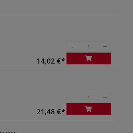
-
+
14,02 €
-
+
21,48 €