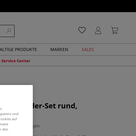
ALTIGE PRODUKTE
MARKEN
SALES
Service Center
arioständer-Set rund,
es
smittel
nsparenz und
Cookies auf
unsere
0 Bewertungen
in den