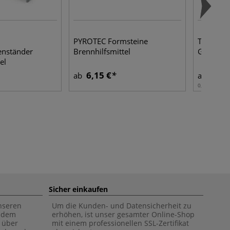
PYROTEC Formsteine
TERRA-S
enständer
Brennhilfsmittel
Glasuren
el
6,15 €
10,0
ab
ab
0,50 l | 1 l:
2
Sicher einkaufen
unseren
Um die Kunden- und Datensicherheit zu
f dem
erhöhen, ist unser gesamter Online-Shop
 über
mit einem professionellen SSL-Zertifikat