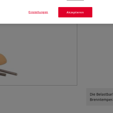
Das Pyrotec Vari
hitzebeständigem
verschiedenen S
Einstellungen
Akzeptieren
(belastungsabhän
Die Belastbar
Brenntemperat