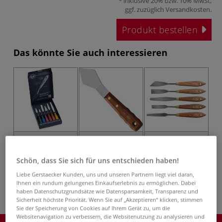
inklusive 20% bzw. 10% MwSt,
ggf. zuzüglich
Versandkosten
.
Produkt bestellen
Das könnte Sie auch interessieren
RGM® Malmesser
RGM® Malmesser
GERSTAECKER
Schön, dass Sie sich für uns entschieden haben!
Plus Line, 6er-Set
New Generation
Malmesser
Liebe Gerstaecker Kunden, uns und unseren Partnern liegt viel daran,
Ihnen ein rundum gelungenes Einkaufserlebnis zu ermöglichen. Dabei
haben Datenschutzgrundsätze wie Datensparsamkeit, Transparenz und
Sicherheit höchste Priorität. Wenn Sie auf „Akzeptieren“ klicken, stimmen
Sie der Speicherung von Cookies auf Ihrem Gerät zu, um die
Websitenavigation zu verbessern, die Websitenutzung zu analysieren und