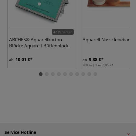
42 Varianten
ARCHES® Aquarellkarton-
Aquarell Nassklebeband
Blöcke Aquarell-Büttenblock
10,01 €
9,38 €
ab
ab
200 m | 1 m:
0,05 €
Service Hotline