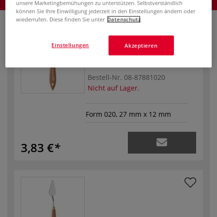
Produkt bestellen
unsere Marketingbemühungen zu unterstützen. Selbstverständlich
können Sie Ihre Einwilligung jederzeit in den Einstellungen ändern oder
wiederrufen. Diese finden Sie unter
Datenschutz
Einstellungen
Akzeptieren
Bestell-Nr.
08-87881020
Nicht auf Lager.
Form 020, 27 mm x 12 mm
3,83 €