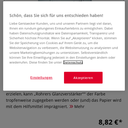
Schön, dass Sie sich für uns entschieden haben!
Liebe Gerstaecker Kunden, uns und unseren Partnern liegt viel daran,
Ihnen ein rundum gelungenes Einkaufserlebnis zu ermöglichen. Dabei
haben Datenschutzgrundsätze wie Datensparsamkeit, Transparenz und
Sicherheit höchste Priorität. Wenn Sie auf „Akzeptieren“ klicken, stimmen
Sie der Speicherung von Cookies auf Ihrem Gerät zu, um die
Websitenavigation zu verbessern, die Websitenutzung zu analysieren und
ROHRER & KLINGNER
unsere Marketingbemühungen zu unterstützen. Selbstverständlich
Glanzverstärker für
können Sie Ihre Einwilligung jederzeit in den Einstellungen ändern oder
wiederrufen. Diese finden Sie unter
Datenschutz
Aquarellfarbe
0 Bewertungen
Einstellungen
Akzeptieren
Um einen gewissen Glanzgrad der Aquarellfarbe zu
erzielen, kann „Rohrers Glanzverstärker"" der Farbe
tropfenweise zugegeben werden oder (und) das Papier wird
mit dem Hilfsmittel imprägniert.
Mehr
8,82 €