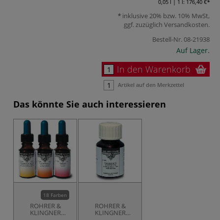
0,05 l | 1 l:
176,40 €
inklusive 20% bzw. 10% MwSt,
ggf. zuzüglich
Versandkosten
.
Bestell-Nr.
08-21938
Auf Lager.
In den Warenkorb
Artikel auf den Merkzettel
Das könnte Sie auch interessieren
18 Farben
ROHRER &
ROHRER &
KLINGNER
KLINGNER
Aquarellfarbe
Trocknungsverzögerer