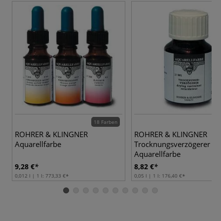
18 Farben
ROHRER & KLINGNER
ROHRER & KLINGNER
Aquarellfarbe
Trocknungsverzögerer
Aquarellfarbe
9,28 €
8,82 €
0,012 l | 1 l:
773,33 €
0,05 l | 1 l:
176,40 €