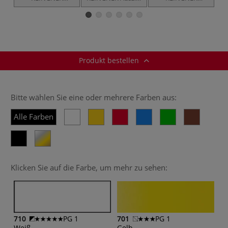
Aquarellfarbe
Schwarz
Antiktusche
S
Produkt bestellen
Bitte wählen Sie eine oder mehrere Farben aus:
Alle Farben
Klicken Sie auf die Farbe, um mehr zu sehen:
710
PG 1
701
PG 1
Weiß
Gelb