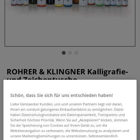
ROHRER & KLINGNER Kalligrafie-
und Zeichentusche
3 Bewertungen
Schön, dass Sie sich für uns entschieden haben!
Die ROHRER & KLINGNER Zeichentusche ist in enger
Liebe Gerstaecker Kunden, uns und unseren Partnern liegt viel daran,
Ihnen ein rundum gelungenes Einkaufserlebnis zu ermöglichen. Dabei
Zusammenarbeit mit der Firma Schmincke & Co. entwickelt
haben Datenschutzgrundsätze wie Datensparsamkeit, Transparenz und
worden. Diese Pigmenttusche überzeugt durch hohe
Sicherheit höchste Priorität. Wenn Sie auf „Akzeptieren“ klicken, stimmen
Farbbrillanz und Leuchtkraft.
Mehr
Sie der Speicherung von Cookies auf Ihrem Gerät zu, um die
Websitenavigation zu verbessern, die Websitenutzung zu analysieren und
unsere Marketingbemühungen zu unterstützen. Selbstverständlich