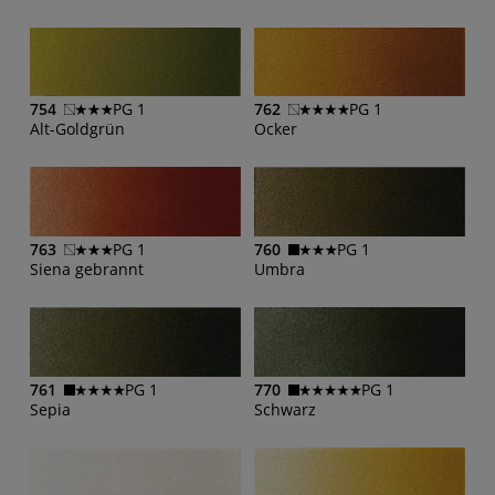
754
PG 1
762
PG 1
Alt-Goldgrün
Ocker
763
PG 1
760
PG 1
Siena gebrannt
Umbra
761
PG 1
770
PG 1
Sepia
Schwarz