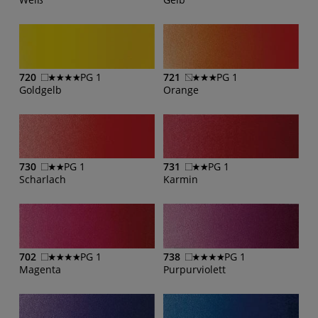
720
PG 1
721
PG 1
Goldgelb
Orange
730
PG 1
731
PG 1
Scharlach
Karmin
702
PG 1
738
PG 1
Magenta
Purpurviolett