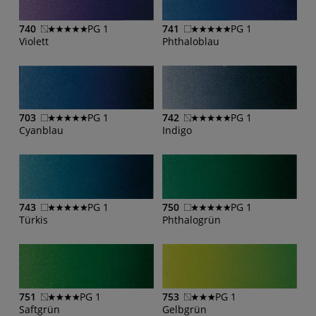
740
PG 1
741
PG 1
Violett
Phthaloblau
703
PG 1
742
PG 1
Cyanblau
Indigo
743
PG 1
750
PG 1
Türkis
Phthalogrün
751
PG 1
753
PG 1
Saftgrün
Gelbgrün