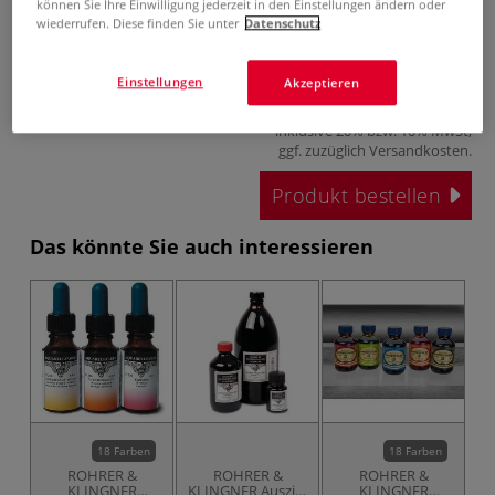
können Sie Ihre Einwilligung jederzeit in den Einstellungen ändern oder
wiederrufen. Diese finden Sie unter
Datenschutz
ab
4,69 €
Einstellungen
Akzeptieren
0,012 l | 1 l:
390,83 €
inklusive 20% bzw. 10% MwSt,
ggf. zuzüglich
Versandkosten
.
Produkt bestellen
Das könnte Sie auch interessieren
18 Farben
18 Farben
ROHRER &
ROHRER &
ROHRER &
KLINGNER
KLINGNER Ausziehtusche
KLINGNER