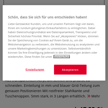
Schön, dass Sie sich für uns entschieden haben!
Liebe Gerstaecker Kunden, uns und unseren Partnern liegt viel daran,
Ihnen ein rundum gelungenes Einkaufserlebnis zu ermöglichen. Dabei
haben Datenschutzgrundsätze wie Datensparsamkeit, Transparenz und
Sicherheit höchste Priorität. Wenn Sie auf „Akzeptieren“ klicken, stimmen
Sie der Speicherung von Cookies auf Ihrem Gerät zu, um die
Websitenavigation zu verbessern, die Websitenutzung zu analysieren und
unsere Marketingbemühungen zu unterstützen. Selbstverständlich
können Sie Ihre Einwilligung jederzeit in den Einstellungen ändern oder
RUMOLD Zeichen- und Schneide-
wiederrufen. Diese finden Sie unter
Datenschutz
Lineal
Einstellungen
Akzeptieren
0 Bewertungen
Aus transparentem Acryl, um schnell und präzise zu
schneiden. Einteilung in mm und blauer Grid-Teilung zum
genauen Positionieren Mit rostfreier Stahlkante und
Tuschenoppen. 5mm stark, in 3 Längen erhältlich.
Mehr