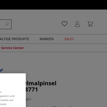
ALTIGE PRODUKTE
MARKEN
SALES
Service Center
 Kevrin Ölmalpinsel
gt Serie 8771
es
nsparenz und
0 Bewertungen
Cookies auf
unsere