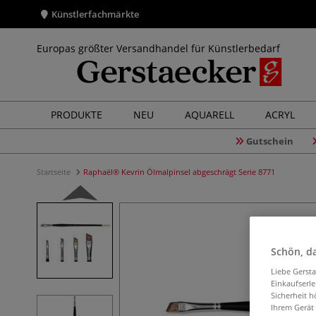
Künstlerfachmärkte
Europas größter Versandhandel für Künstlerbedarf
PRODUKTE
NEU
AQUARELL
ACRYL
Gutschein
Startseite
Raphaël® Kevrin Ölmalpinsel abgeschrägt Serie 8771
Schön, da
Liebe Gerst
Einkaufserl
Sicherheit h
Ihrem Gerät