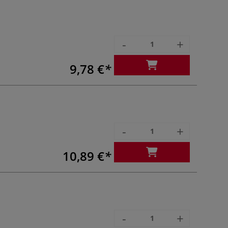
-
+
9,78 €
-
+
10,89 €
-
+