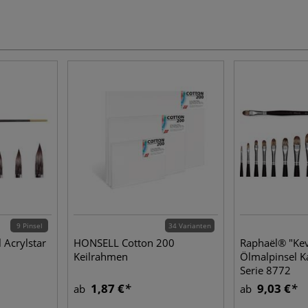
9 Pinsel
34 Varianten
 Acrylstar
HONSELL Cotton 200
Raphaël® "Kev
Keilrahmen
Ölmalpinsel K
Serie 8772
1,87 €
9,03 €
ab
ab