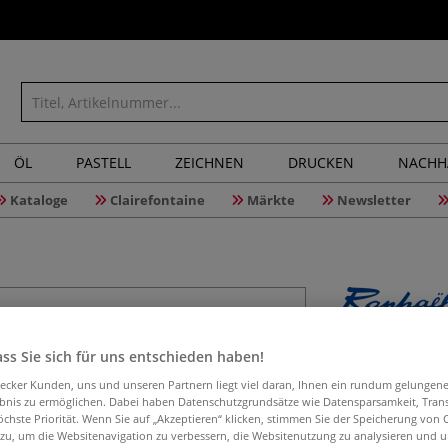
ÖL
PASTELL
ZEICHNEN
DRUCKEN
NACHH
Kataloge
Clairefontaine
Märkte
Newsletter
Raphaël®
ss Sie sich für uns entschieden haben!
abgeschrä
aecker Kunden, uns und unseren Partnern liegt viel daran, Ihnen ein rundum gelungen
ebnis zu ermöglichen. Dabei haben Datenschutzgrundsätze wie Datensparsamkeit, Tra
öchste Priorität. Wenn Sie auf „Akzeptieren“ klicken, stimmen Sie der Speicherung von 
 zu, um die Websitenavigation zu verbessern, die Websitenutzung zu analysieren und 