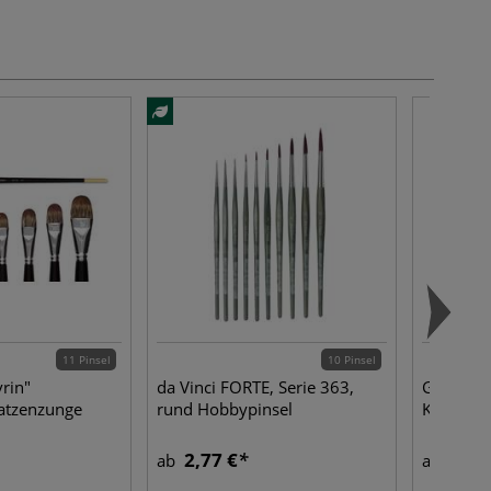
11 Pinsel
10 Pinsel
rin"
da Vinci FORTE, Serie 363,
GERSTAEC
atzenzunge
rund Hobbypinsel
Keilrahm
2,77 €
11,5
ab
ab