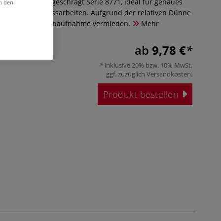
Ölmalpinsel abgeschrägt Serie 8771, ideal für genaues
in den
heiten und Schlussarbeiten. Aufgrund der relativen Dünne
 überflüssige Farbaufnahme vermieden.
Mehr
ab
9,78 €
inklusive 20% bzw. 10% MwSt,
ggf. zuzüglich
Versandkosten
.
Produkt bestellen