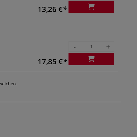
13,26 €
-
+
17,85 €
weichen.