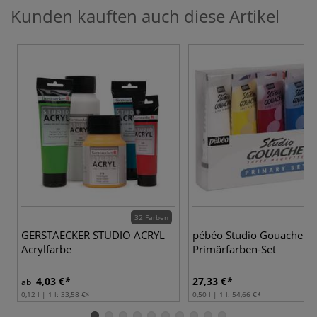
Kunden kauften auch diese Artikel
32 Farben
GERSTAECKER STUDIO ACRYL
pébéo Studio Gouache
Acrylfarbe
Primärfarben-Set
4,03 €
27,33 €
ab
0,12 l | 1 l:
33,58 €
0,50 l | 1 l:
54,66 €