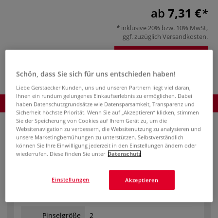
ab
7,31 €
inklusive 20% bzw. 10% MwSt,
ggf. zuzüglich
Versandkosten
.
Produkt bestellen
Schön, dass Sie sich für uns entschieden haben!
Liebe Gerstaecker Kunden, uns und unseren Partnern liegt viel daran,
Ihnen ein rundum gelungenes Einkaufserlebnis zu ermöglichen. Dabei
Produkt bestellen
haben Datenschutzgrundsätze wie Datensparsamkeit, Transparenz und
Sicherheit höchste Priorität. Wenn Sie auf „Akzeptieren“ klicken, stimmen
Sie der Speicherung von Cookies auf Ihrem Gerät zu, um die
Websitenavigation zu verbessern, die Websitenutzung zu analysieren und
unsere Marketingbemühungen zu unterstützen. Selbstverständlich
können Sie Ihre Einwilligung jederzeit in den Einstellungen ändern oder
wiederrufen. Diese finden Sie unter
Datenschutz
Bestell-Nr.
08-84582
Einstellungen
Akzeptieren
Auf Lager.
Pinselgröße
2