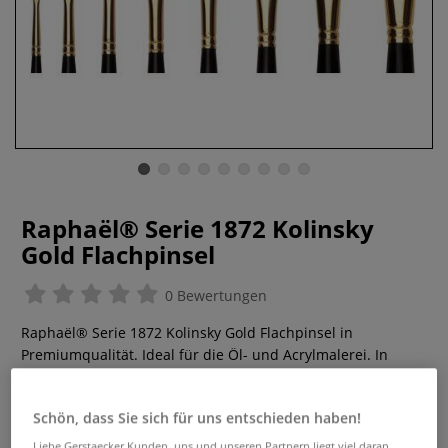
Raphaël® Serie 1872 Kolinsky
Gold Flachpinsel
0 Bewertungen
Raphaël® Serie 1872 Kolinsky Gold Flachpinsel in
Premiumqualität. Ideal für die Öl- und Acrylmalerei. In
vielen Größen lieferbar.
Mehr
Schön, dass Sie sich für uns entschieden haben!
ab
12,76 €
Liebe Gerstaecker Kunden, uns und unseren Partnern liegt viel daran,