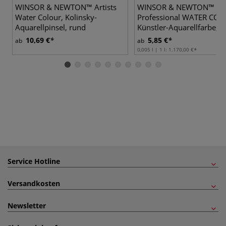
WINSOR & NEWTON™ Artists
WINSOR & NEWTON™
Water Colour, Kolinsky-
Professional WATER CO
Aquarellpinsel, rund
Künstler-Aquarellfarbe, e
10,69 €
5,85 €
ab
ab
0,005 l | 1 l:
1.170,00 €
Service Hotline
Versandkosten
Newsletter