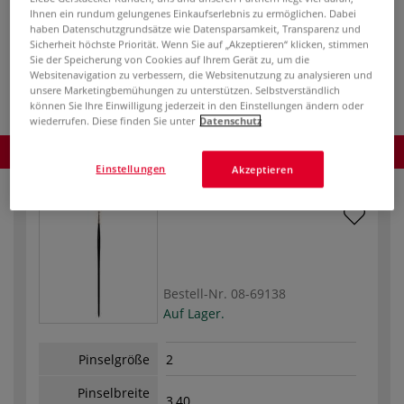
inklusive 20% bzw. 10% MwSt,
Ihnen ein rundum gelungenes Einkaufserlebnis zu ermöglichen. Dabei
ggf. zuzüglich
Versandkosten
.
haben Datenschutzgrundsätze wie Datensparsamkeit, Transparenz und
Sicherheit höchste Priorität. Wenn Sie auf „Akzeptieren“ klicken, stimmen
Sie der Speicherung von Cookies auf Ihrem Gerät zu, um die
Produkt bestellen
Websitenavigation zu verbessern, die Websitenutzung zu analysieren und
unsere Marketingbemühungen zu unterstützen. Selbstverständlich
können Sie Ihre Einwilligung jederzeit in den Einstellungen ändern oder
wiederrufen. Diese finden Sie unter
Datenschutz
Produkt bestellen
Einstellungen
Akzeptieren
Bestell-Nr.
08-69138
Auf Lager.
Pinselgröße
2
Pinselbreite
3,40