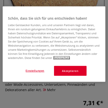
Schön, dass Sie sich für uns entschieden haben!
Liebe Gerstaecker Kunden, uns und unseren Partnern liegt viel daran,
Ihnen ein rundum gelungenes Einkaufserlebnis zu ermöglichen. Dabei
haben Datenschutzgrundsätze wie Datensparsamkeit, Transparenz und
Sicherheit höchste Priorität. Wenn Sie auf „Akzeptieren“ klicken, stimmen
Sie der Speicherung von Cookies auf Ihrem Gerät zu, um die
Websitenavigation zu verbessern, die Websitenutzung zu analysieren und
unsere Marketingbemühungen zu unterstützen. Selbstverständlich
Rayher Korkscheibe
können Sie Ihre Einwilligung jederzeit in den Einstellungen ändern oder
wiederrufen. Diese finden Sie unter
Datenschutz
0 Bewertungen
Einstellungen
Akzeptieren
Die Rayher Korkscheibe bietet eine große Vielfalt an
kreativen Möglichkeiten. Ideal für die Gestaltung von Wohn-
oder Mode-Accessoires, Untersetzern, Pinnwänden und
Dekorationen aller Art.
Mehr
7,31 €