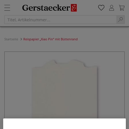
Startseite
Reispapier „Xiao Pin“ mit Büttenrand