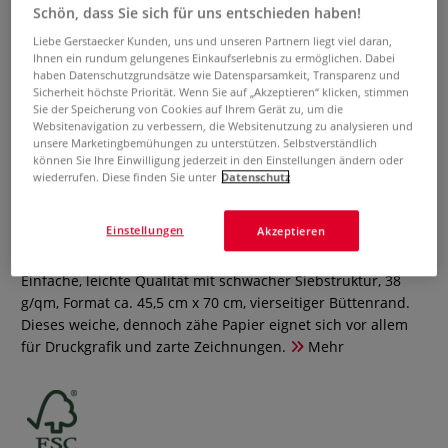
Schön, dass Sie sich für uns entschieden haben!
Liebe Gerstaecker Kunden, uns und unseren Partnern liegt viel daran,
Ihnen ein rundum gelungenes Einkaufserlebnis zu ermöglichen. Dabei
haben Datenschutzgrundsätze wie Datensparsamkeit, Transparenz und
Sicherheit höchste Priorität. Wenn Sie auf „Akzeptieren“ klicken, stimmen
Sie der Speicherung von Cookies auf Ihrem Gerät zu, um die
Websitenavigation zu verbessern, die Websitenutzung zu analysieren und
unsere Marketingbemühungen zu unterstützen. Selbstverständlich
können Sie Ihre Einwilligung jederzeit in den Einstellungen ändern oder
Reispapier „Xiao Pin“ mit
wiederrufen. Diese finden Sie unter
Datenschutz
Büttenrand
Einstellungen
Akzeptieren
0 Bewertungen
Einfache, leichte Qualität mit schwacher Siebstruktur, 38
g/qm, Format ca. 45,5 cm x 70 cm, vierseitiger Büttenrand.
Dieses weiche, dennoch zähe Papier eignet sich vor allem
für Druckgrafik und zarte Zeichnungen.
Mehr