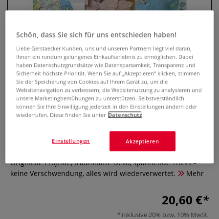
Schön, dass Sie sich für uns entschieden haben!
Liebe Gerstaecker Kunden, uns und unseren Partnern liegt viel daran,
Ihnen ein rundum gelungenes Einkaufserlebnis zu ermöglichen. Dabei
haben Datenschutzgrundsätze wie Datensparsamkeit, Transparenz und
Sicherheit höchste Priorität. Wenn Sie auf „Akzeptieren“ klicken, stimmen
Sie der Speicherung von Cookies auf Ihrem Gerät zu, um die
Websitenavigation zu verbessern, die Websitenutzung zu analysieren und
unsere Marketingbemühungen zu unterstützen. Selbstverständlich
können Sie Ihre Einwilligung jederzeit in den Einstellungen ändern oder
Resteliebe Papier – Alles
wiederrufen. Diese finden Sie unter
Datenschutz
verwenden, nichts verschwenden
Einstellungen
Akzeptieren
0 Bewertungen
Originelle Projekte, traumhafte Deko, spannende Tricks –
keine Verschwendung, alles wird wiederverwertet.
Mehr
20,60 €
inklusive 20% bzw. 10% MwSt,