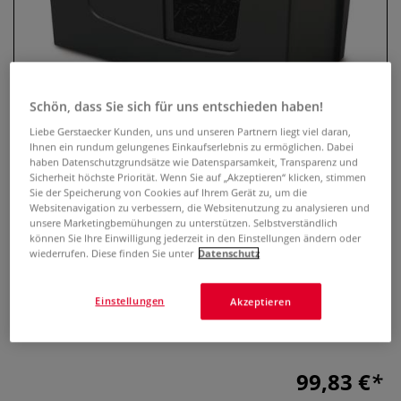
Schön, dass Sie sich für uns entschieden haben!
Liebe Gerstaecker Kunden, uns und unseren Partnern liegt viel daran,
Ihnen ein rundum gelungenes Einkaufserlebnis zu ermöglichen. Dabei
haben Datenschutzgrundsätze wie Datensparsamkeit, Transparenz und
Sicherheit höchste Priorität. Wenn Sie auf „Akzeptieren“ klicken, stimmen
Sie der Speicherung von Cookies auf Ihrem Gerät zu, um die
Rexel Aktenvernichter Secure X6
Websitenavigation zu verbessern, die Websitenutzung zu analysieren und
unsere Marketingbemühungen zu unterstützen. Selbstverständlich
können Sie Ihre Einwilligung jederzeit in den Einstellungen ändern oder
0 Bewertungen
wiederrufen. Diese finden Sie unter
Datenschutz
Der Rexel Aktenvernichter Secure X6 schreddert bis zu 6
Seiten gleichzeitig. Kompakte Größe, perfekt für
Einstellungen
Akzeptieren
Hausgebrauch und Homeoffice. Mit 10-Liter-Abfallbehälter.
Mehr
99,83 €