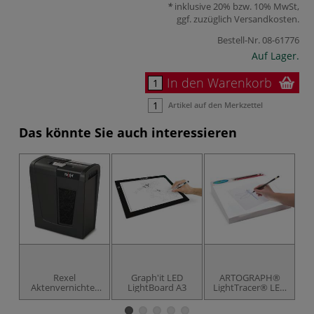
inklusive 20% bzw. 10% MwSt,
ggf. zuzüglich
Versandkosten
.
Bestell-Nr.
08-61776
Auf Lager.
In den Warenkorb
Artikel auf den Merkzettel
Das könnte Sie auch interessieren
Rexel
Graph'it LED
ARTOGRAPH®
Aktenvernichter
LightBoard A3
LightTracer® LED
Secure S5
Lichtbox