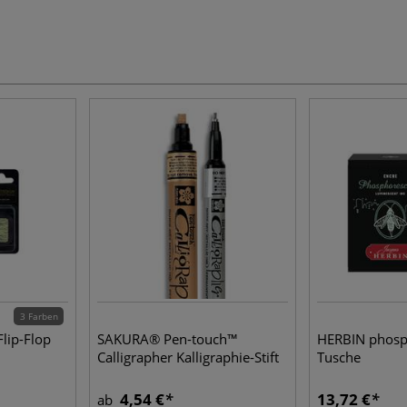
3 Farben
Flip-Flop
SAKURA® Pen-touch™
HERBIN phosp
Calligrapher Kalligraphie-Stift
Tusche
4,54 €
13,72 €
ab