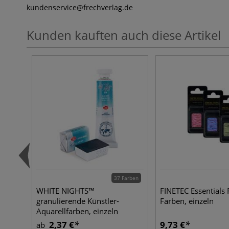
kundenservice
@frechverlag.de
Kunden kauften auch diese Artikel
37 Farben
WHITE NIGHTS™
FINETEC Essentials 
granulierende Künstler-
Farben, einzeln
Aquarellfarben, einzeln
2,37 €
9,73 €
ab