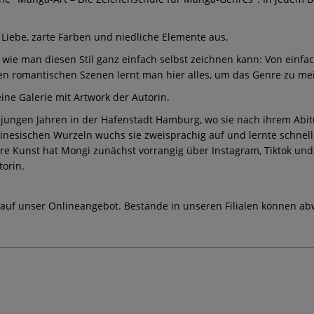
iebe, zarte Farben und niedliche Elemente aus.
en, wie man diesen Stil ganz einfach selbst zeichnen kann: Von e
nen romantischen Szenen lernt man hier alles, um das Genre zu mei
eine Galerie mit Artwork der Autorin.
t jungen Jahren in der Hafenstadt Hamburg, wo sie nach ihrem Abit
chinesischen Wurzeln wuchs sie zweisprachig auf und lernte schnel
hre Kunst hat Mongi zunächst vorrangig über Instagram, Tiktok und 
orin.
 auf unser Onlineangebot. Bestände in unseren Filialen können ab