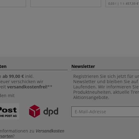
0,03 l | 1 l:
457,33 €
ten
Newsletter
n
ab 99,00 €
inkl.
Registrieren Sie sich jetzt für 
euer verschicken wir
Newsletter und bleiben Sie au
weit
versandkostenfrei!
**
Laufenden. Wir informieren Sie
Produktneuheiten, aktuelle Tr
den mit
Aktionsangebote.
Newsletter
Informationen zu
Versandkosten
sarten
?