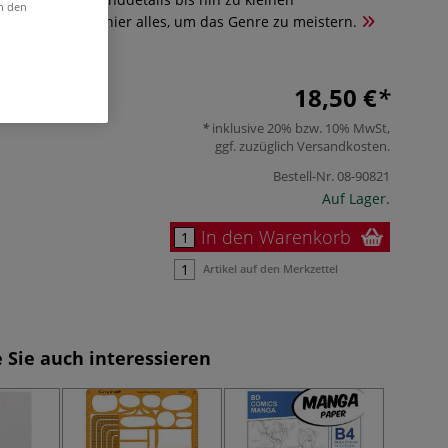
in den
nen lernt man hier alles, um das Genre zu meistern.
18,50 €
inklusive 20% bzw. 10% MwSt,
ggf. zuzüglich
Versandkosten
.
Bestell-Nr.
08-90821
Auf Lager.
In den Warenkorb
Artikel auf den Merkzettel
 Sie auch interessieren