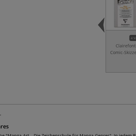
4 V
Clairefon
Comic-Skizz
.
nres
he "Manga-Art – Die Zeichenschule für Manga-Genres". In jedem Ban