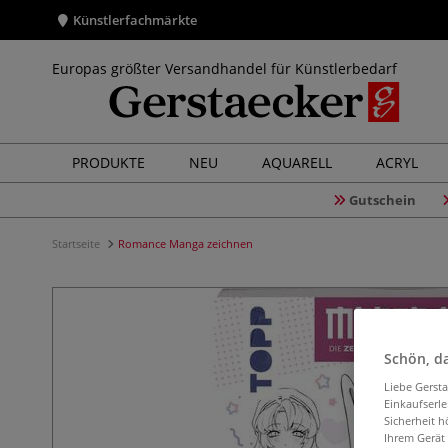
Künstlerfachmärkte
Europas größter Versandhandel für Künstlerbedarf
PRODUKTE
NEU
AQUARELL
ACRYL
Gutschein
Startseite
Romance Manga zeichnen
Schön, da
Liebe Gerst
Einkaufserl
Sicherheit h
Ihrem Gerät