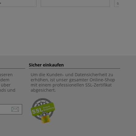
0,40 l | 1 l:
2
Sicher einkaufen
unseren
Um die Kunden- und Datensicherheit zu
f dem
erhöhen, ist unser gesamter Online-Shop
 über
mit einem professionellen SSL-Zertifikat
ends und
abgesichert.