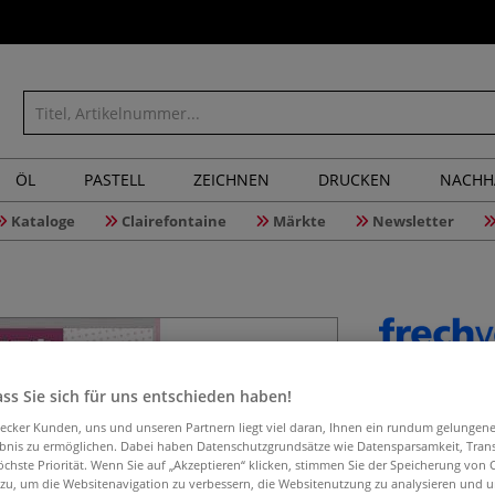
ÖL
PASTELL
ZEICHNEN
DRUCKEN
NACHH
Kataloge
Clairefontaine
Märkte
Newsletter
Romance 
ss Sie sich für uns entschieden haben!
aecker Kunden, uns und unseren Partnern liegt viel daran, Ihnen ein rundum gelungen
ebnis zu ermöglichen. Dabei haben Datenschutzgrundsätze wie Datensparsamkeit, Tra
öchste Priorität. Wenn Sie auf „Akzeptieren“ klicken, stimmen Sie der Speicherung von 
Von einfachen G
 zu, um die Websitenavigation zu verbessern, die Websitenutzung zu analysieren und 
Frisuren, Kleidu