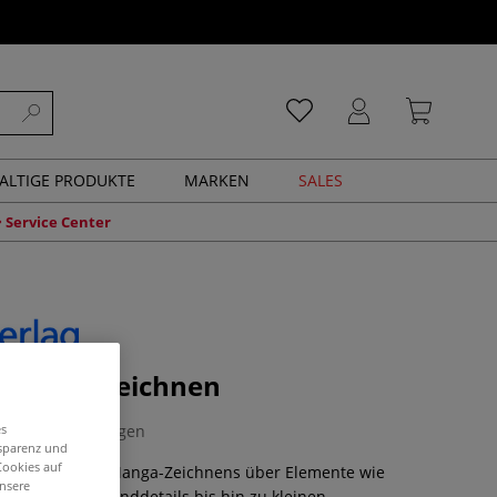
ALTIGE PRODUKTE
MARKEN
SALES
Service Center
Manga zeichnen
0 Bewertungen
es
nsparenz und
Cookies auf
rundlagen des Manga-Zeichnens über Elemente wie
unsere
ng und Hintergrunddetails bis hin zu kleinen