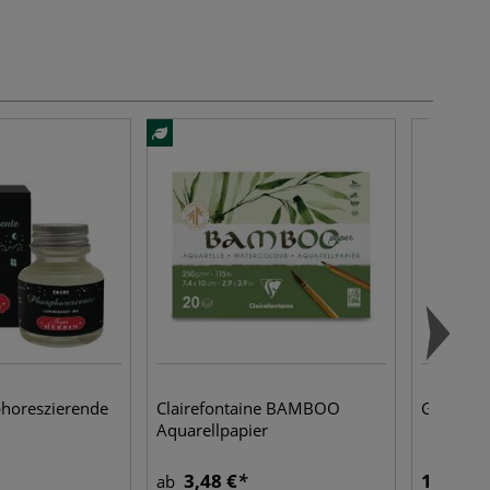
horeszierende
Clairefontaine BAMBOO
GERSTAEC
Aquarellpapier
3,48 €
10,03 €
ab