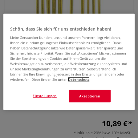
Schön, dass Sie sich für uns entschieden haben!
Liebe Gerstaecker Kunden, uns und unseren Partnern liegt viel daran,
Ihnen ein rundum gelungenes Einkaufserlebnis zu ermöglichen. Dabei
haben Datenschutzgrundsätze wie Datensparsamkeit, Transparenz und
Royal & Langnickel® Brown
Sicherheit höchste Priorität. Wenn Sie auf „Akzeptieren“ klicken, stimmen
Sie der Speicherung von Cookies auf Ihrem Gerät zu, um die
Taklon Pinselset C, 10-teilig
Websitenavigation zu verbessern, die Websitenutzung zu analysieren und
unsere Marketingbemühungen zu unterstützen. Selbstverständlich
können Sie Ihre Einwilligung jederzeit in den Einstellungen ändern oder
0 Bewertungen
wiederrufen. Diese finden Sie unter
Datenschutz
Das Royal & Langnickel® Brown Taklon Pinselset C bietet 10
langlebige, flexible Pinsel für vielseitige Maltechniken mit
Einstellungen
Akzeptieren
Acryl, Aquarell und Tempera. Mit ergonomischen
Holzstielen und praktischer Aufbewahrungstasche.
Mehr
10,89 €
inklusive 20% bzw. 10% MwSt,