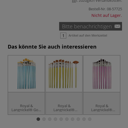
ggf. zuzüglich
Versandkosten
.
Bestell-Nr.
08-57725
Nicht auf Lager.
Bitte benachrichtigen
Artikel auf den Merkzettel
Das könnte Sie auch interessieren
Royal &
Royal &
Royal &
Langnickel® Gold
Langnickel®
Langnickel®
Taklon Pinselset
Brown Taklon
Burgundy Taklon
A, 12-teilig
Pinselset B, 12-
Pinselset A, 12-
teilig
teilig