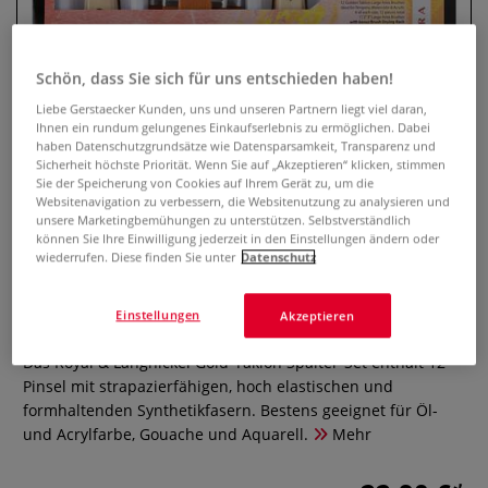
Schön, dass Sie sich für uns entschieden haben!
Liebe Gerstaecker Kunden, uns und unseren Partnern liegt viel daran,
Ihnen ein rundum gelungenes Einkaufserlebnis zu ermöglichen. Dabei
haben Datenschutzgrundsätze wie Datensparsamkeit, Transparenz und
Sicherheit höchste Priorität. Wenn Sie auf „Akzeptieren“ klicken, stimmen
Sie der Speicherung von Cookies auf Ihrem Gerät zu, um die
Websitenavigation zu verbessern, die Websitenutzung zu analysieren und
unsere Marketingbemühungen zu unterstützen. Selbstverständlich
können Sie Ihre Einwilligung jederzeit in den Einstellungen ändern oder
Royal & Langnickel Gold-Taklon
wiederrufen. Diese finden Sie unter
Datenschutz
Spalter, 12er-Set
Einstellungen
Akzeptieren
0 Bewertungen
Das Royal & Langnickel Gold-Taklon Spalter-Set enthält 12
Pinsel mit strapazierfähigen, hoch elastischen und
formhaltenden Synthetikfasern. Bestens geeignet für Öl-
und Acrylfarbe, Gouache und Aquarell.
Mehr