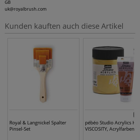
GB
uk
@royalbrush.com
Kunden kauften auch diese Artikel
63 
Royal & Langnickel Spalter
pébéo Studio Acrylics HI
Pinsel-Set
VISCOSITY, Acrylfarben