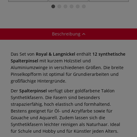
Pinsel-Set
Pinsel-Set
Grip Schrägpinsel-
M
Set Taklon
Beschreibung
Das Set von
Royal & Langnickel
enthält
12 synthetische
Spalterpinsel
mit kurzem Holzstiel und
Aluminiumzwinge in verschiedenen Größen. Die breite
Pinselkopfform ist optimal für Grundierarbeiten und
großflächige Hintergründe.
Der
Spalterpinsel
verfügt über goldfarbene Taklon
Synthetikfasern. Die Fasern sind besonders
strapazierfähig, hoch elastisch und formhaltend.
Bestens geeignet für Öl- und Acrylfarbe sowie für
Gouache und Aquarell. Zudem lassen sich die
Synthetikfasern leichter reinigen als Naturhaar. Ideal
für Schule und Hobby und für Künstler jeden Alters.