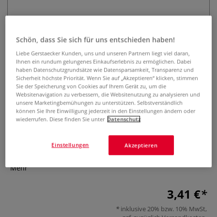
Schön, dass Sie sich für uns entschieden haben!
Liebe Gerstaecker Kunden, uns und unseren Partnern liegt viel daran,
Ihnen ein rundum gelungenes Einkaufserlebnis zu ermöglichen. Dabei
haben Datenschutzgrundsätze wie Datensparsamkeit, Transparenz und
Sicherheit höchste Priorität. Wenn Sie auf „Akzeptieren“ klicken, stimmen
Royal & Langnickel Mini
Sie der Speicherung von Cookies auf Ihrem Gerät zu, um die
Majestic™ R4200TS, geknickt
Websitenavigation zu verbessern, die Websitenutzung zu analysieren und
unsere Marketingbemühungen zu unterstützen. Selbstverständlich
können Sie Ihre Einwilligung jederzeit in den Einstellungen ändern oder
0 Bewertungen
wiederrufen. Diese finden Sie unter
Datenschutz
Royal & Langnickel Mini Majestic™ Pinsel sind ideal geeignet
Einstellungen
Akzeptieren
für Detailarbeiten mit Acryl- und Aquarellfarben.
Ultrakurzer, schwarzer Holzstiel mit samtiger Haptik.
Mehr
3,41 €
inklusive 20% bzw. 10% MwSt,