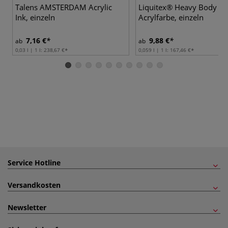
Talens AMSTERDAM Acrylic
Liquitex® Heavy Body
Ink, einzeln
Acrylfarbe, einzeln
7,16 €
9,88 €
ab
ab
0,03 l | 1 l:
238,67 €
0,059 l | 1 l:
167,46 €
Service Hotline
Versandkosten
Newsletter