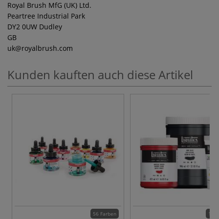
Royal Brush MfG (UK) Ltd.
Peartree Industrial Park
DY2 0UW Dudley
GB
uk
@royalbrush.com
Kunden kauften auch diese Artikel
56 Farben
116 