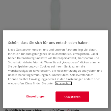
Schön, dass Sie sich für uns entschieden haben!
Liebe Gerstaecker Kunden, uns und unseren Partnern liegt viel daran,
Ihnen ein rundum gelungenes Einkaufserlebnis zu ermöglichen. Dabei
haben Datenschutzgrundsätze wie Datensparsamkeit, Transparenz und
Royal & Langnickel White Nylon
Sicherheit höchste Priorität. Wenn Sie auf „Akzeptieren“ klicken, stimmen
SG4000 Synthetikpinsel, Soft Grip,
Sie der Speicherung von Cookies auf Ihrem Gerät zu, um die
Websitenavigation zu verbessern, die Websitenutzung zu analysieren und
Rund
unsere Marketingbemühungen zu unterstützen. Selbstverständlich
können Sie Ihre Einwilligung jederzeit in den Einstellungen ändern oder
wiederrufen. Diese finden Sie unter
Datenschutz
0 Bewertungen
Vielseitiger Synthetikpinsel mit ergonomischem Soft Grip
Einstellungen
Akzeptieren
und formstabilem Pinselkopf – ideal für präzise
Maltechniken mit Aquarell-, Acryl- oder Temperafarben.
Erhältlich in verschiedenen Größen.
Mehr