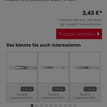
3,43 €
inklusive 20% bzw. 10% MwSt,
ggf. zuzüglich
Versandkosten
.
Produkt bestellen
Das könnte Sie auch interessieren
2 Pinsel
5 Pinsel
2 Pinsel
Royal &
Royal &
Royal &
Langnickel White
Langnickel White
Langnickel White
L
Nylon SG4090
Nylon SG4010
Nylon SG4020
G
Synthetikpinsel,
Synthetikpinsel,
Synthetikpinsel,