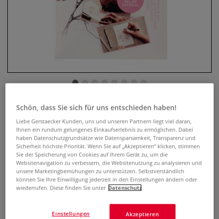
Schön, dass Sie sich für uns entschieden haben!
SAKURA® Creative Kits
Liebe Gerstaecker Kunden, uns und unseren Partnern liegt viel daran,
Ihnen ein rundum gelungenes Einkaufserlebnis zu ermöglichen. Dabei
0 Bewertungen
haben Datenschutzgrundsätze wie Datensparsamkeit, Transparenz und
Sicherheit höchste Priorität. Wenn Sie auf „Akzeptieren“ klicken, stimmen
Mit SAKURA® Creative Kits haben Sie die Möglichkeit in die
Sie der Speicherung von Cookies auf Ihrem Gerät zu, um die
japanische Welt einzutauchen und Ihre eigenen
Websitenavigation zu verbessern, die Websitenutzung zu analysieren und
Illustrationen zu Zeichen. Dabei wird Sie ein Künstler in
unsere Marketingbemühungen zu unterstützen. Selbstverständlich
können Sie Ihre Einwilligung jederzeit in den Einstellungen ändern oder
Form eines Video-Tutorials begleiten. Verschiedene Sets.
wiederrufen. Diese finden Sie unter
Datenschutz
Mehr
Einstellungen
Akzeptieren