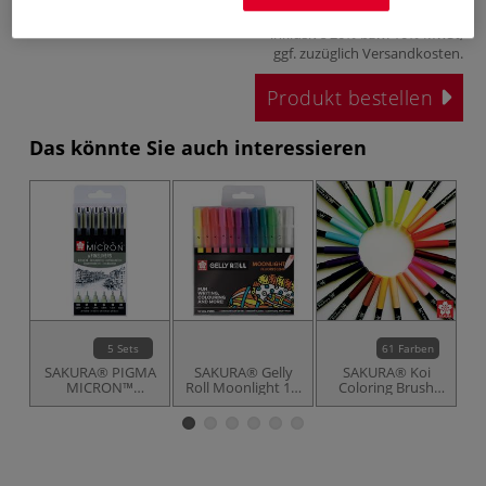
6,44 €
inklusive 20% bzw. 10% MwSt,
ggf. zuzüglich
Versandkosten
.
Produkt bestellen
Das könnte Sie auch interessieren
5 Sets
61 Farben
SAKURA® PIGMA
SAKURA® Gelly
SAKURA® Koi
S
MICRON™
Roll Moonlight 10,
Coloring Brush
Fineliner-Sets,
12-teiliges Set
Pen, einzeln
schwarz