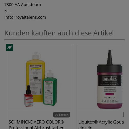
7300 AA Apeldoorn
NL
info
@royaltalens.com
Kunden kauften auch diese Artikel
39 Farben
50 
SCHMINCKE AERO COLOR®
Liquitex® Acrylic Gouach
Professional Airbrushfarben
einzeln