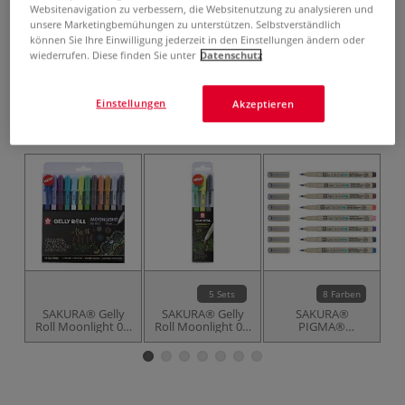
2,47 €
Websitenavigation zu verbessern, die Websitenutzung zu analysieren und
unsere Marketingbemühungen zu unterstützen. Selbstverständlich
inklusive 20% bzw. 10% MwSt,
können Sie Ihre Einwilligung jederzeit in den Einstellungen ändern oder
ggf. zuzüglich
Versandkosten
.
wiederrufen. Diese finden Sie unter
Datenschutz
Produkt bestellen
Einstellungen
Akzeptieren
Das könnte Sie auch interessieren
5 Sets
8 Farben
SAKURA® Gelly
SAKURA® Gelly
SAKURA®
Roll Moonlight 06,
Roll Moonlight 06,
PIGMA®
12-teiliges Set
3er-Sets
MICRON™ PN
Cosmos
Everyday Pen,
F
einzeln