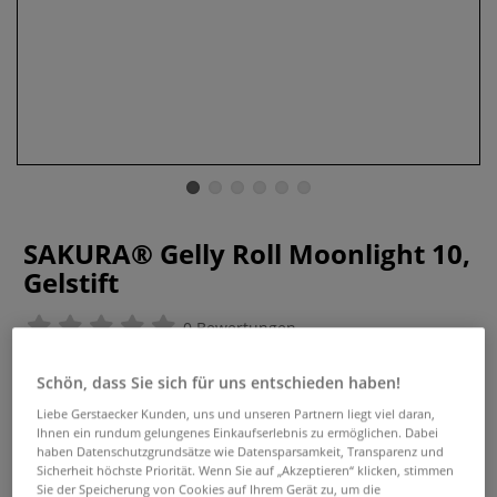
SAKURA® Gelly Roll Moonlight 10,
Gelstift
0 Bewertungen
Der SAKURA Gelly Roll Moonlight 10 ist ideal für
Schön, dass Sie sich für uns entschieden haben!
außergewöhnliche Effekte auf schwarzem und weißen
Liebe Gerstaecker Kunden, uns und unseren Partnern liegt viel daran,
Papier. Mit mittelfeiner Strichbreite (0,5 mm). Erhältlich in
Ihnen ein rundum gelungenes Einkaufserlebnis zu ermöglichen. Dabei
verschiedenen Farbtönen.
Mehr
haben Datenschutzgrundsätze wie Datensparsamkeit, Transparenz und
Sicherheit höchste Priorität. Wenn Sie auf „Akzeptieren“ klicken, stimmen
Sie der Speicherung von Cookies auf Ihrem Gerät zu, um die