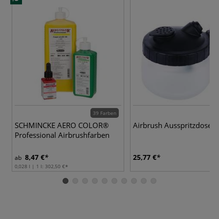
39 Farben
SCHMINCKE AERO COLOR®
Airbrush Ausspritzdose
Professional Airbrushfarben
8,47 €
25,77 €
ab
0,028 l | 1 l:
302,50 €