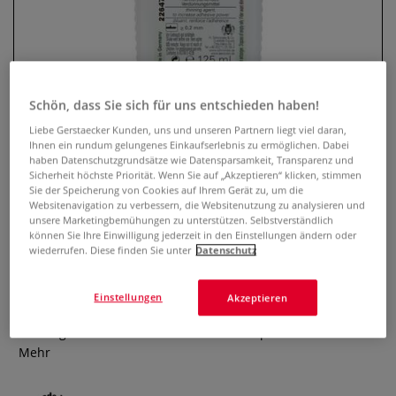
Schön, dass Sie sich für uns entschieden haben!
Liebe Gerstaecker Kunden, uns und unseren Partnern liegt viel daran,
Ihnen ein rundum gelungenes Einkaufserlebnis zu ermöglichen. Dabei
haben Datenschutzgrundsätze wie Datensparsamkeit, Transparenz und
Sicherheit höchste Priorität. Wenn Sie auf „Akzeptieren“ klicken, stimmen
Sie der Speicherung von Cookies auf Ihrem Gerät zu, um die
SCHMINCKE AERO Medium
Websitenavigation zu verbessern, die Websitenutzung zu analysieren und
Airbrush-Verdünner
unsere Marketingbemühungen zu unterstützen. Selbstverständlich
können Sie Ihre Einwilligung jederzeit in den Einstellungen ändern oder
wiederrufen. Diese finden Sie unter
Datenschutz
0 Bewertungen
Haftverstärkendes Verdünnungsmittel für AERO COLOR®
Einstellungen
Akzeptieren
Professional. Erhöht die Wisch- und Wasserbeständigkeit.
Beliebig mit den Farben mischbar. Preis pro Flasche.
Mehr