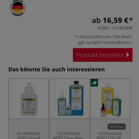
ab
16,59 €
0,125 l | 1 l:
132,72 €
inklusive 20% bzw. 10% MwSt,
ggf. zuzüglich
Versandkosten
.
Produkt bestellen
Das könnte Sie auch interessieren
39 Farben
SCHMINCKE
SCHMINCKE
SCHMINCKE
AERO Grund
AERO Clean Rapid
AERO COLOR®