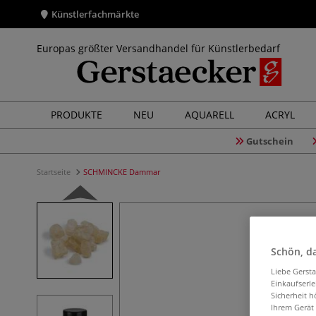
Künstlerfachmärkte
Europas größter Versandhandel für Künstlerbedarf
PRODUKTE
NEU
AQUARELL
ACRYL
Gutschein
Startseite
SCHMINCKE Dammar
Schön, da
Liebe Gerst
Einkaufserl
Sicherheit h
Ihrem Gerät