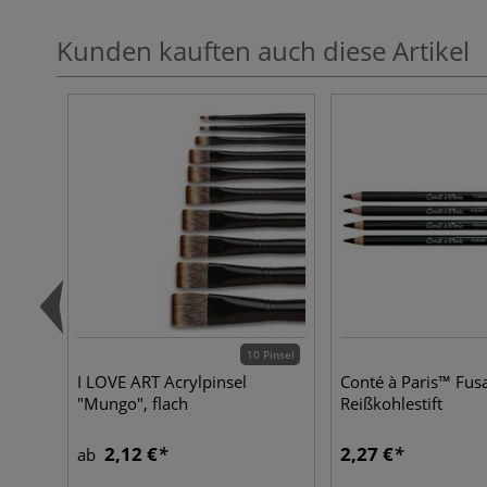
Kunden kauften auch diese Artikel
10 Pinsel
I LOVE ART Acrylpinsel
Conté à Paris™ Fus
"Mungo", flach
Reißkohlestift
2,12 €
2,27 €
ab