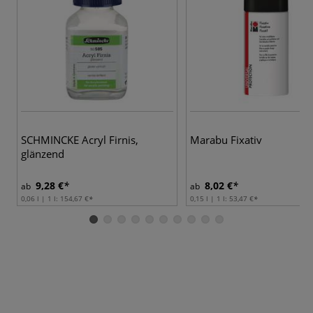
SCHMINCKE Acryl Firnis,
Marabu Fixativ
glänzend
9,28 €
8,02 €
ab
ab
0,06 l | 1 l:
154,67 €
0,15 l | 1 l:
53,47 €