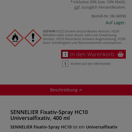
inklusive 20% bzw. 10% MwSt,
ggf. zuzüglich
Versandkosten
.
Bestell-Nr.
08-34958
Auf Lager.
GEFAHR
H222 Extrem entzündbares Aerosol.
H229
Behälter steht unter Druck: kann bei Erwärmung
bersten.
H319 Verursacht schwere Augenreizung.
H336
Kann Schläfrigkeit und Benommenheit verursachen.
In den Warenkorb
Artikel auf den Merkzettel
Beschreibung
SENNELIER Fixativ-Spray HC10
Universalfixativ, 400 ml
SENNELIER Fixativ-Spray HC10
ist ein
Universalfixativ