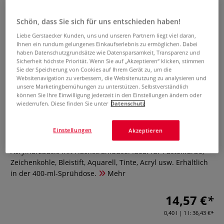
Schön, dass Sie sich für uns entschieden haben!
Liebe Gerstaecker Kunden, uns und unseren Partnern liegt viel daran,
Ihnen ein rundum gelungenes Einkaufserlebnis zu ermöglichen. Dabei
haben Datenschutzgrundsätze wie Datensparsamkeit, Transparenz und
Sicherheit höchste Priorität. Wenn Sie auf „Akzeptieren“ klicken, stimmen
Sie der Speicherung von Cookies auf Ihrem Gerät zu, um die
Websitenavigation zu verbessern, die Websitenutzung zu analysieren und
SENNELIER Fixativ-Spray HC10
unsere Marketingbemühungen zu unterstützen. Selbstverständlich
können Sie Ihre Einwilligung jederzeit in den Einstellungen ändern oder
Universalfixativ
wiederrufen. Diese finden Sie unter
Datenschutz
0 Bewertungen
Einstellungen
Akzeptieren
SENNELIER Fixativ-Spray HC10 Universalfixativ, auf
Acrylharzbasis mit Flachstrahldüse. Ideal für Pastellfarbe,
Zeichenkohle, Bleistift, Aquarell, Tinte, Acryl usw. Erhältlich
in der 400-ml-Sprühdose.
Mehr
14,57 €
0,40 l | 1 l:
36,43 €