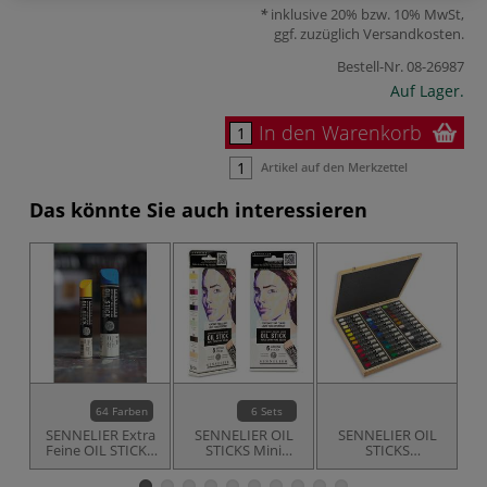
inklusive 20% bzw. 10% MwSt,
ggf. zuzüglich
Versandkosten
.
Bestell-Nr.
08-26987
Auf Lager.
In den Warenkorb
Artikel auf den Merkzettel
Das könnte Sie auch interessieren
64 Farben
6 Sets
SENNELIER Extra
SENNELIER OIL
SENNELIER OIL
Feine OIL STICKS
STICKS Mini
STICKS
SOLIDE
Starter Sets
Holzkasten mit 36
Farben à 38 ml