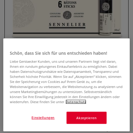
Schön, dass Sie sich für uns entschieden haben!
Liebe Gerstaecker Kunden, uns und unseren Partnern liegt viel daran,
SENNELIER OIL STICKS
Ihnen ein rundum gelungenes Einkaufserlebnis zu ermöglichen. Dabei
haben Datenschutzgrundsätze wie Datensparsamkeit, Transparenz und
Fluorescent & Metallics Set
Sicherheit höchste Priorität. Wenn Sie auf „Akzeptieren“ klicken, stimmen
Sie der Speicherung von Cookies auf Ihrem Gerät zu, um die
Websitenavigation zu verbessern, die Websitenutzung zu analysieren und
0 Bewertungen
unsere Marketingbemühungen zu unterstützen. Selbstverständlich
können Sie Ihre Einwilligung jederzeit in den Einstellungen ändern oder
Mit dem SENNELIER OIL STICKS Fluorescent & Metallics Set
wiederrufen. Diese finden Sie unter
Datenschutz
entstehen ausdrucksstarke Werke – sechs leuchtende
Farben, flexibel einsetzbar und brillant!
Mehr
Einstellungen
Akzeptieren
46,03 €