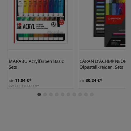
4
MARABU Acrylfarben Basic
CARAN D'ACHE® NEOPA
Sets
Ölpastellkreiden, Sets
11,04 €
30,24 €
ab
ab
0,216 l | 1 l:
51,11 €