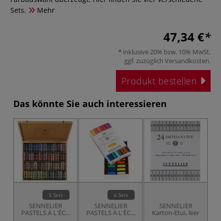
Sets.
Mehr
47,34 €
inklusive 20% bzw. 10% MwSt,
ggf. zuzüglich
Versandkosten
.
Produkt bestellen
Das könnte Sie auch interessieren
5 Sets
6 Sets
SENNELIER
SENNELIER
SENNELIER
S
PASTELS À L'ÉCU
PASTELS À L'ÉCU
Karton-Etui, leer
C
Künstler-
Künstler-