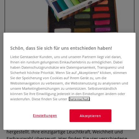
Schön, dass Sie sich für uns entschieden haben!
Liebe Gerstaecker Kunden, uns und unseren Partnern liegt viel daran,
Ihnen ein rundum gelungenes Einkaufserlebnis zu ermöglichen. Dabei
haben Datenschutzgrundsätze wie Datensparsamkeit, Transparenz und
Sicherheit höchste Priorität. Wenn Sie auf „Akzeptieren“ klicken, stimmen
SENNELIER PASTELS À L'ÉCU
Sie der Speicherung von Cookies auf Ihrem Gerät zu, um die
Künstlerpastelle, themenbasierte
Websitenavigation zu verbessern, die Websitenutzung zu analysieren und
unsere Marketingbemühungen zu unterstützen. Selbstverständlich
30er-Sets
können Sie Ihre Einwilligung jederzeit in den Einstellungen ändern oder
wiederrufen. Diese finden Sie unter
Datenschutz
0 Bewertungen
Einstellungen
Akzeptieren
Die SENNELIER Softpastellfarben sind hochwertig
pigmentiert und werden nur mit natürlichen Bindemitteln
hergestellt. Ihre einzigartige Leuchtkraft, Weichheit und
Farbauswahl überzeugt. Hier finden Sie vier verschiedene