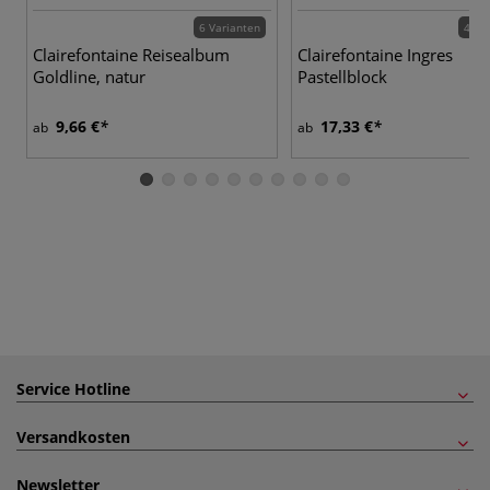
6 Varianten
4 Va
Clairefontaine Reisealbum
Clairefontaine Ingres
Goldline, natur
Pastellblock
9,66 €
17,33 €
ab
ab
Service Hotline
Versandkosten
Newsletter