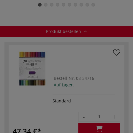
Pastellkreiden,
Pastellkreiden,
Holzkoffer
Karton-Etuis
Produkt bestellen
Bestell-Nr.
08-34716
Auf Lager.
Standard
-
+
47,34 €