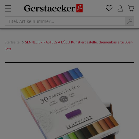
Startseite
SENNELIER PASTELS À L'ÉCU Künstlerpastelle, themenbasierte 30er-
Sets