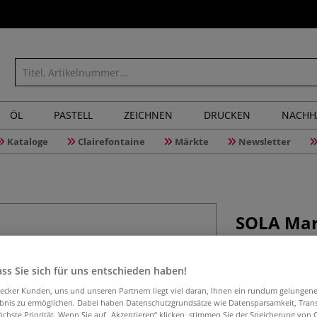
ÖL
PASTELL
ZEICHNEN
DRUCKEN
NACHH
Kataloge
Clairefontaine
Märkte
Newsletter
SOLA Mar
cm
ss Sie sich für uns entschieden haben!
aecker Kunden, uns und unseren Partnern liegt viel daran, Ihnen ein rundum gelungen
Die SOLA Markie
ebnis zu ermöglichen. Dabei haben Datenschutzgrundsätze wie Datensparsamkeit, Tra
Markierschieber 
öchste Priorität. Wenn Sie auf „Akzeptieren“ klicken, stimmen Sie der Speicherung von 