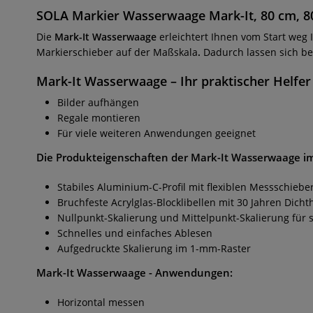
SOLA Markier Wasserwaage Mark-It, 80 cm, 8
Die
Mark-It Wasserwaage
erleichtert Ihnen vom Start weg 
Markierschieber auf der Maßskala
.
Dadurch lassen sich b
Mark-It Wasserwaage
– Ihr praktischer Helfer
Bilder aufhängen
Regale montieren
Für viele weiteren Anwendungen geeignet
Die Produkteigenschaften der
Mark-It Wasserwaag
e i
Stabiles Aluminium-C-Profil mit flexiblen Messschiebe
Bruchfeste Acrylglas-Blocklibellen mit 30 Jahren Dicht
Nullpunkt-Skalierung und Mittelpunkt-Skalierung fü
Schnelles und einfaches Ablesen
Aufgedruckte Skalierung im 1-mm-Raster
Mark-It Wasserwaage
- Anwendungen:
Horizontal messen