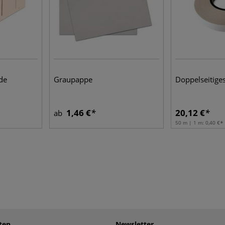
de
Graupappe
Doppelseitige
1,46 €
20,12 €
ab
50 m | 1 m:
0,40 €
ten
Newsletter