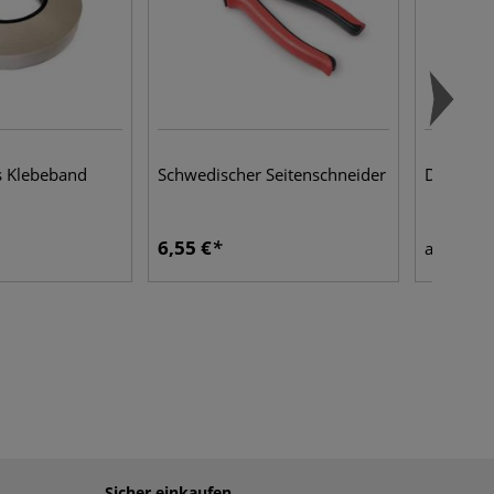
s Klebeband
Schwedischer Seitenschneider
DICK Feil
6,55 €
10,1
ab
Sicher einkaufen