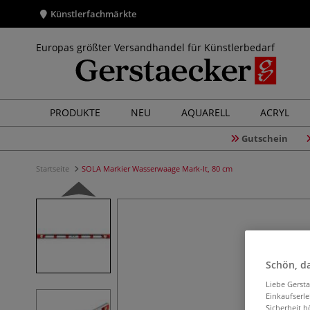
Künstlerfachmärkte
Europas größter Versandhandel für Künstlerbedarf
PRODUKTE
NEU
AQUARELL
ACRYL
Gutschein
Startseite
SOLA Markier Wasserwaage Mark-It, 80 cm
Schön, da
Liebe Gerst
Einkaufserl
Sicherheit h