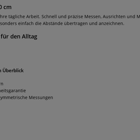
0 cm
Ihre tägliche Arbeit. Schnell und präzise Messen, Ausrichten und 
esonders einfach die Abstände übertragen und anzeichnen.
 für den Alltag
m Überblick
rn
heitsgarantie
r symmetrische Messungen