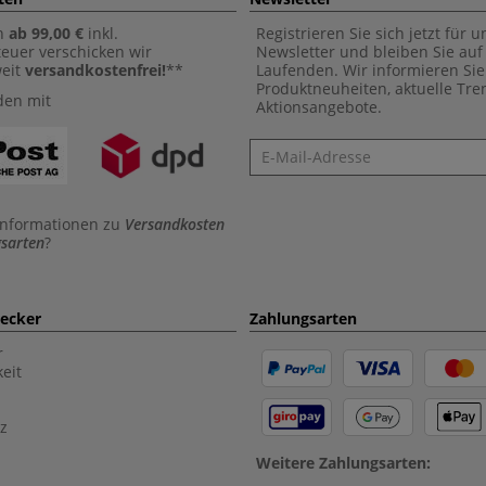
n
ab 99,00 €
inkl.
Registrieren Sie sich jetzt für 
euer verschicken wir
Newsletter und bleiben Sie au
weit
versandkostenfrei!
**
Laufenden. Wir informieren Sie
Produktneuheiten, aktuelle Tr
den mit
Aktionsangebote.
Newsletter
Informationen zu
Versandkosten
sarten
?
aecker
Zahlungsarten
r
eit
z
Weitere Zahlungsarten: