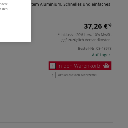
ängen. Aus robustem Aluminium. Schnelles und einfaches
unsere
in den
r
37,26 €
inklusive 20% bzw. 10% MwSt,
ggf. zuzüglich
Versandkosten
.
Bestell-Nr.
08-48978
Auf Lager.
In den Warenkorb
Artikel auf den Merkzettel