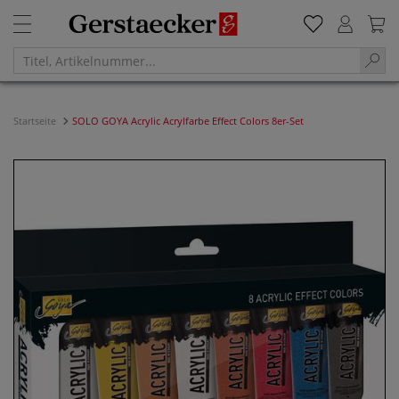
Startseite
SOLO GOYA Acrylic Acrylfarbe Effect Colors 8er-Set