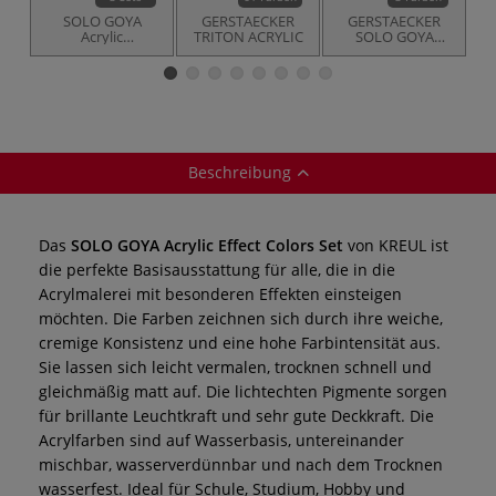
SOLO GOYA
GERSTAECKER
GERSTAECKER
T
Acrylic
TRITON ACRYLIC
SOLO GOYA
Acrylfarben-Sets
Triton S
Acrylfarbe
Beschreibung
Das
SOLO GOYA Acrylic Effect Colors Set
von KREUL ist
die perfekte Basisausstattung für alle, die in die
Acrylmalerei mit besonderen Effekten einsteigen
möchten. Die Farben zeichnen sich durch ihre weiche,
cremige Konsistenz und eine hohe Farbintensität aus.
Sie lassen sich leicht vermalen, trocknen schnell und
gleichmäßig matt auf. Die lichtechten Pigmente sorgen
für brillante Leuchtkraft und sehr gute Deckkraft. Die
Acrylfarben sind auf Wasserbasis, untereinander
mischbar, wasserverdünnbar und nach dem Trocknen
wasserfest. Ideal für Schule, Studium, Hobby und