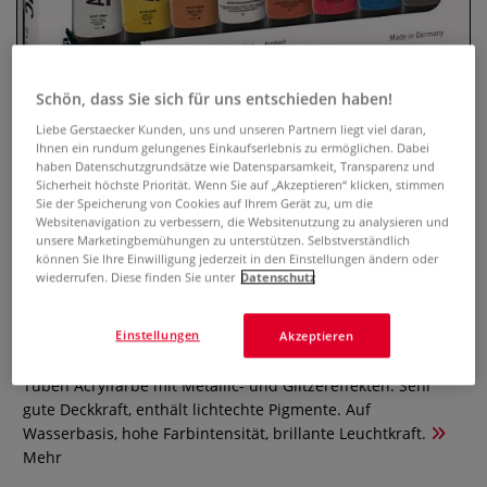
Schön, dass Sie sich für uns entschieden haben!
Liebe Gerstaecker Kunden, uns und unseren Partnern liegt viel daran,
Ihnen ein rundum gelungenes Einkaufserlebnis zu ermöglichen. Dabei
haben Datenschutzgrundsätze wie Datensparsamkeit, Transparenz und
Sicherheit höchste Priorität. Wenn Sie auf „Akzeptieren“ klicken, stimmen
Sie der Speicherung von Cookies auf Ihrem Gerät zu, um die
Websitenavigation zu verbessern, die Websitenutzung zu analysieren und
SOLO GOYA Acrylic Acrylfarbe
unsere Marketingbemühungen zu unterstützen. Selbstverständlich
können Sie Ihre Einwilligung jederzeit in den Einstellungen ändern oder
Effect Colors 8er-Set
wiederrufen. Diese finden Sie unter
Datenschutz
0 Bewertungen
Einstellungen
Akzeptieren
Das SOLO GOYA Acrylic Effect Colors-Set enthält 8 x 20-ml-
Tuben Acrylfarbe mit Metallic- und Glitzereffekten. Sehr
gute Deckkraft, enthält lichtechte Pigmente. Auf
Wasserbasis, hohe Farbintensität, brillante Leuchtkraft.
Mehr