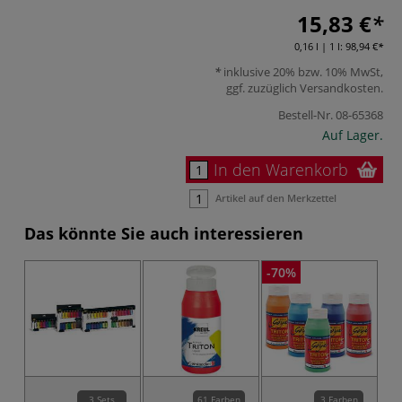
15,83 €
0,16 l | 1 l:
98,94 €
inklusive 20% bzw. 10% MwSt,
ggf. zuzüglich
Versandkosten
.
Bestell-Nr.
08-65368
Auf Lager.
In den Warenkorb
Artikel auf den Merkzettel
Das könnte Sie auch interessieren
-70%
3 Sets
61 Farben
3 Farben