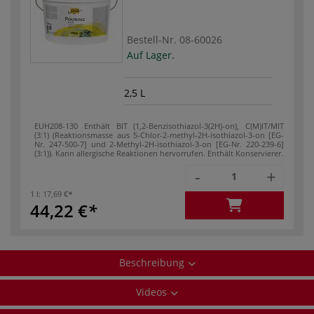
Bestell-Nr.
08-60026
Auf Lager.
2,5 L
EUH208-130 Enthält BIT (1,2-Benzisothiazol-3(2H)-on), C(M)IT/MIT
(3:1) (Reaktionsmasse aus 5-Chlor-2-methyl-2H-isothiazol-3-on [EG-
Nr. 247-500-7] und 2-Methyl-2H-isothiazol-3-on [EG-Nr. 220-239-6]
(3:1)). Kann allergische Reaktionen hervorrufen. Enthält Konservierer.
-
+
1 l:
17,69 €
44,22 €
Beschreibung
Videos