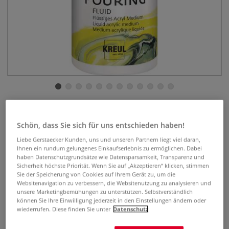
SOLO GOYA Pouring-Fluid
Schön, dass Sie sich für uns entschieden haben!
3 Bewertungen
Liebe Gerstaecker Kunden, uns und unseren Partnern liegt viel daran,
Ihnen ein rundum gelungenes Einkaufserlebnis zu ermöglichen. Dabei
SOLO GOYA Pouring-Fluid ist ideal geeignet für spektakuläre
haben Datenschutzgrundsätze wie Datensparsamkeit, Transparenz und
Sicherheit höchste Priorität. Wenn Sie auf „Akzeptieren“ klicken, stimmen
Effekte bei verschiedenen Pouring-Methoden. Pur
Sie der Speicherung von Cookies auf Ihrem Gerät zu, um die
verwendbar als transparenter, hochglänzender Lack.
Websitenavigation zu verbessern, die Websitenutzung zu analysieren und
Erhältlich in verschiedenen Gebindegrößen.
Mehr
unsere Marketingbemühungen zu unterstützen. Selbstverständlich
können Sie Ihre Einwilligung jederzeit in den Einstellungen ändern oder
wiederrufen. Diese finden Sie unter
Datenschutz
ab
5,34 €