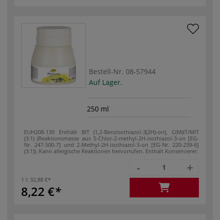
Bestell-Nr.
08-57944
Auf Lager.
250 ml
EUH208-130 Enthält BIT (1,2-Benzisothiazol-3(2H)-on), C(M)IT/MIT
(3:1) (Reaktionsmasse aus 5-Chlor-2-methyl-2H-isothiazol-3-on [EG-
Nr. 247-500-7] und 2-Methyl-2H-isothiazol-3-on [EG-Nr. 220-239-6]
(3:1)). Kann allergische Reaktionen hervorrufen. Enthält Konservierer.
-
+
1 l:
32,88 €
8,22 €