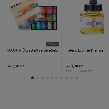
5 Sets
60 
JAXON® Ölpastellkreiden-Sets
Talens Ecoline®, einzeln
6,20 €
3,78 €
ab
ab
0,03 l | 1 l:
126,00 €