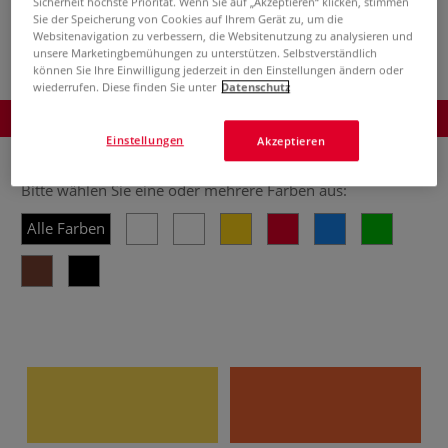
Sicherheit höchste Priorität. Wenn Sie auf „Akzeptieren“ klicken, stimmen
Sets, warme Töne
einzeln
Sets, kalte Töne
T
Sie der Speicherung von Cookies auf Ihrem Gerät zu, um die
Websitenavigation zu verbessern, die Websitenutzung zu analysieren und
unsere Marketingbemühungen zu unterstützen. Selbstverständlich
können Sie Ihre Einwilligung jederzeit in den Einstellungen ändern oder
wiederrufen. Diese finden Sie unter
Datenschutz
Produkt bestellen
Einstellungen
Akzeptieren
Bitte wählen Sie eine oder mehrere Farben aus:
Alle Farben