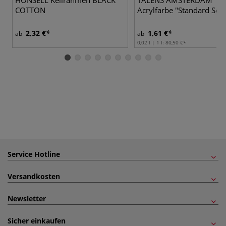
HONSELL Keilrahmen BLACK
TALENS AMSTERDAM
COTTON
Acrylfarbe "Standard Seri
2,32 €
1,61 €
ab
ab
0,02 l | 1 l:
80,50 €
Service Hotline
Versandkosten
Newsletter
Sicher einkaufen