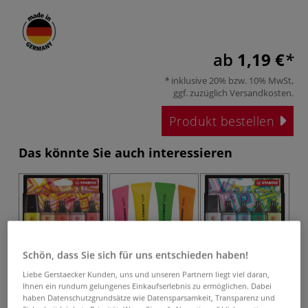
ab
1,19 €
inklusive 20% bzw. 10% MwSt,
ggf. zuzüglich
Versandkosten
.
Produkt bestellen
Das könnte Sie auch interessieren
Schön, dass Sie sich für uns entschieden haben!
Liebe Gerstaecker Kunden, uns und unseren Partnern liegt viel daran,
2 Sets
2 Sets
Ihnen ein rundum gelungenes Einkaufserlebnis zu ermöglichen. Dabei
STABILO® BOSS®
STABILO® NEON
STABILO® BOSS®
S
haben Datenschutzgrundsätze wie Datensparsamkeit, Transparenz und
ORIGINAL ARTY-
Textmarker,
ORIGINAL ARTY-
O