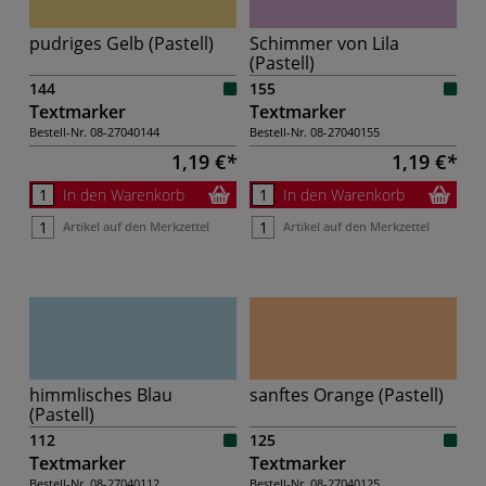
pudriges Gelb (Pastell)
Schimmer von Lila
(Pastell)
144
155
Textmarker
Textmarker
Bestell-Nr.
08-27040144
Bestell-Nr.
08-27040155
1,19 €
1,19 €
In den Warenkorb
In den Warenkorb
Artikel auf den Merkzettel
Artikel auf den Merkzettel
himmlisches Blau
sanftes Orange (Pastell)
(Pastell)
112
125
Textmarker
Textmarker
Bestell-Nr.
08-27040112
Bestell-Nr.
08-27040125