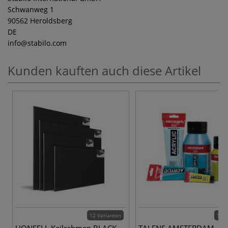
Schwanweg 1
90562 Heroldsberg
DE
info
@stabilo.com
Kunden kauften auch diese Artikel
12 Varianten
102 