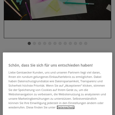
STABILO® CarbOthello ARTY+
Pastellstifte, Metalletuis
Schön, dass Sie sich für uns entschieden haben!
Liebe Gerstaecker Kunden, uns und unseren Partnern liegt viel daran,
2 Bewertungen
Ihnen ein rundum gelungenes Einkaufserlebnis zu ermöglichen. Dabei
haben Datenschutzgrundsätze wie Datensparsamkeit, Transparenz und
STABILO® CarbOthello ARTY+ sind Pastellkreiden in
Sicherheit höchste Priorität. Wenn Sie auf „Akzeptieren“ klicken, stimmen
Sie der Speicherung von Cookies auf Ihrem Gerät zu, um die
Stiftform (holzgefasst; 4,4 mm d, ca. 175 mm lang). Die Stifte
Websitenavigation zu verbessern, die Websitenutzung zu analysieren und
überzeugen durch eine hervorragende Lichtechtheit und
unsere Marketingbemühungen zu unterstützen. Selbstverständlich
Farbbrillanz, hohe Leucht- und Deckkraft sowie durch einen
können Sie Ihre Einwilligung jederzeit in den Einstellungen ändern oder
wiederrufen. Diese finden Sie unter
Datenschutz
weichen Farbaufstrich.
Mehr