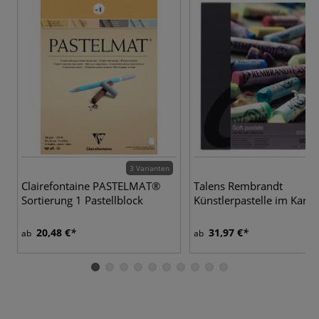
3 Varianten
1
Clairefontaine PASTELMAT®
Talens Rembrandt
Sortierung 1 Pastellblock
Künstlerpastelle im Karto
20,48 €
31,97 €
ab
ab