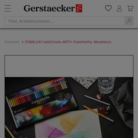
Startseite
STABILO® CarbOthello ARTY+ Pastellstifte, Metalletuis