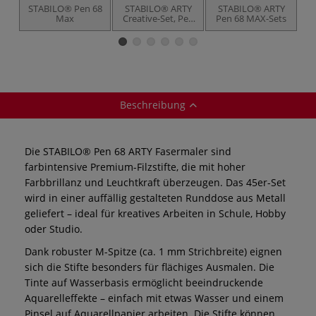
STABILO® Pen 68
STABILO® ARTY
STABILO® ARTY
S
Max
Creative-Set, Pen
Pen 68 MAX-Sets
Pe
68 & point 88
Beschreibung
Die STABILO® Pen 68 ARTY Fasermaler sind
farbintensive Premium-Filzstifte, die mit hoher
Farbbrillanz und Leuchtkraft überzeugen. Das 45er-Set
wird in einer auffällig gestalteten Runddose aus Metall
geliefert – ideal für kreatives Arbeiten in Schule, Hobby
oder Studio.
Dank robuster M-Spitze (ca. 1 mm Strichbreite) eignen
sich die Stifte besonders für flächiges Ausmalen. Die
Tinte auf Wasserbasis ermöglicht beeindruckende
Aquarelleffekte – einfach mit etwas Wasser und einem
Pinsel auf Aquarellpapier arbeiten. Die Stifte können