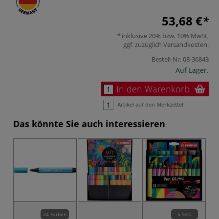
53,68 €
inklusive 20% bzw. 10% MwSt,
ggf. zuzüglich
Versandkosten
.
Bestell-Nr.
08-36843
Auf Lager.
In den Warenkorb
Artikel auf den Merkzettel
Das könnte Sie auch interessieren
24 Farben
5 Sets