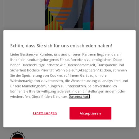
Schön, dass Sie sich für uns entschieden haben!
Liebe Gerstaecker Kunden, uns und unseren Partnern liegt viel daran,
Ihnen ein rundum gelungenes Einkaufserlebnis zu ermöglichen. Dabei
haben Datenschutzgrundsätze wie Datensparsamkeit, Transparenz und
STABILO® Pen 68 ARTY
Sicherheit höchste Priorität. Wenn Sie auf „Akzeptieren“ klicken, stimmen
Sie der Speicherung von Cookies auf Ihrem Gerät zu, um die
Fasermaler – 45er Set
Websitenavigation zu verbessern, die Websitenutzung zu analysieren und
unsere Marketingbemühungen zu unterstützen. Selbstverständlich
0 Bewertungen
können Sie Ihre Einwilligung jederzeit in den Einstellungen ändern oder
wiederrufen. Diese finden Sie unter
Datenschutz
STABILO® Pen 68 ARTY im 45er-Metalletui. Farbintensive
Fasermaler mit 1 mm Spitze, aquarellierbar, 24h
Einstellungen
Akzeptieren
offenlagerungsfähig. Inkl. Neon- und Pastelltöne.
Mehr