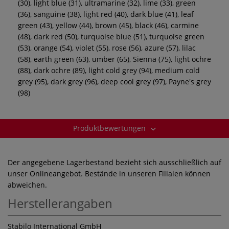
(30), light blue (31), ultramarine (32), lime (33), green
(36), sanguine (38), light red (40), dark blue (41), leaf
green (43), yellow (44), brown (45), black (46), carmine
(48), dark red (50), turquoise blue (51), turquoise green
(53), orange (54), violet (55), rose (56), azure (57), lilac
(58), earth green (63), umber (65), Sienna (75), light ochre
(88), dark ochre (89), light cold grey (94), medium cold
grey (95), dark grey (96), deep cool grey (97), Payne's grey
(98)
Produktbewertungen
Der angegebene Lagerbestand bezieht sich ausschließlich auf
unser Onlineangebot. Bestände in unseren Filialen können
abweichen.
Herstellerangaben
Stabilo International GmbH