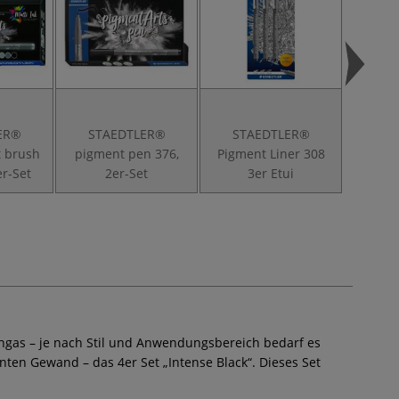
ER®
STAEDTLER®
STAEDTLER®
ST
t brush
pigment pen 376,
Pigment Liner 308
Pigmen
er-Set
2er-Set
3er Etui
8er Et
Mangas – je nach Stil und Anwendungsbereich bedarf es
ten Gewand – das 4er Set „Intense Black“. Dieses Set