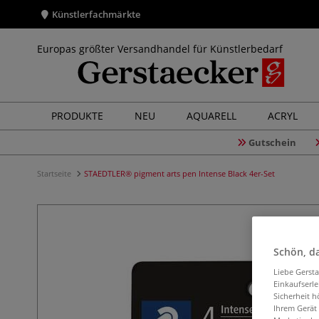
Künstlerfachmärkte
Europas größter Versandhandel für Künstlerbedarf
PRODUKTE
NEU
AQUARELL
ACRYL
Gutschein
Startseite
STAEDTLER® pigment arts pen Intense Black 4er-Set
Schön, da
Liebe Gerst
Einkaufserl
Sicherheit h
Ihrem Gerät