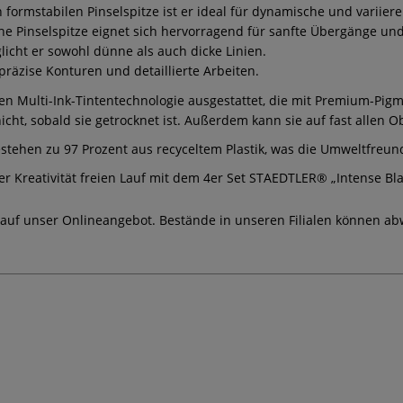
 formstabilen Pinselspitze ist er ideal für dynamische und variiere
 Pinselspitze eignet sich hervorragend für sanfte Übergänge und 
glicht er sowohl dünne als auch dicke Linien.
präzise Konturen und detaillierte Arbeiten.
en Multi-Ink-Tintentechnologie ausgestattet, die mit Premium-Pigm
 nicht, sobald sie getrocknet ist. Außerdem kann sie auf fast allen
bestehen zu 97 Prozent aus recyceltem Plastik, was die Umweltfreund
rer Kreativität freien Lauf mit dem 4er Set STAEDTLER® „Intense Bl
 auf unser Onlineangebot. Bestände in unseren Filialen können ab