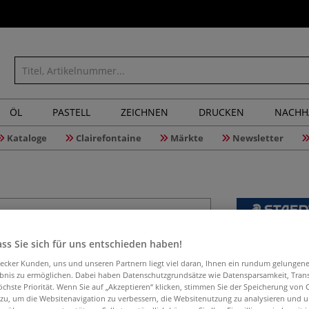
ÖL
PASTELL
ZEICHNEN
DRUCKEN
NACHH
Kataloge
Clairefontaine
Märkte
Newsletter
STAEDTLE
ss Sie sich für uns entschieden haben!
Black 4er
aecker Kunden, uns und unseren Partnern liegt viel daran, Ihnen ein rundum gelungen
ebnis zu ermöglichen. Dabei haben Datenschutzgrundsätze wie Datensparsamkeit, Tra
öchste Priorität. Wenn Sie auf „Akzeptieren“ klicken, stimmen Sie der Speicherung von 
 zu, um die Websitenavigation zu verbessern, die Websitenutzung zu analysieren und 