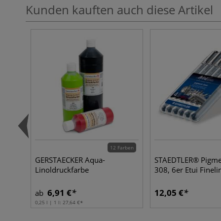
Kunden kauften auch diese Artikel
12 Farben
GERSTAECKER Aqua-
STAEDTLER® Pigmen
Linoldruckfarbe
308, 6er Etui Fineli
6,91 €
12,05 €
ab
0,25 l | 1 l:
27,64 €