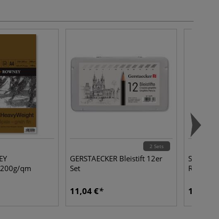
2 Sets
EY
GERSTAECKER Bleistift 12er
STAEDTLE
, 200g/qm
Set
Radierer
11,04 €
1,56 €