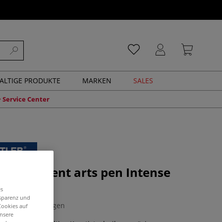
ALTIGE PRODUKTE
MARKEN
SALES
Service Center
R® pigment arts pen Intense
-Set
es
nsparenz und
0 Bewertungen
Cookies auf
unsere