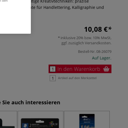
 Stifte für vielfältige Kreativtechniken: präzise
in den
d kräftige Akzente für Handlettering, Kalligraphie und
Mehr
10,08 €
inklusive 20% bzw. 10% MwSt,
ggf. zuzüglich
Versandkosten
.
Bestell-Nr.
08-26079
Auf Lager.
In den Warenkorb
Artikel auf den Merkzettel
 Sie auch interessieren