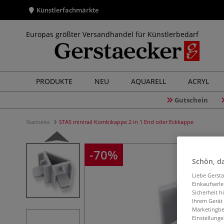
Künstlerfachmärkte
Europas größter Versandhandel für Künstlerbedarf
PRODUKTE
NEU
AQUARELL
ACRYL
Gutschein
Startseite
STAS minirail Kombikappe 2 in 1 End oder Eckkappe
-70%
Schön, da
Liebe Gerst
Einkaufserl
Sicherheit h
Ihrem Gerät
Marketingbe
Einstellunge