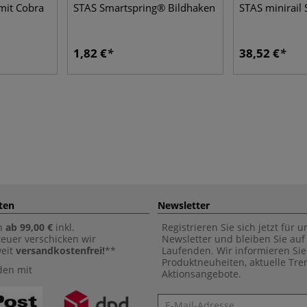
mit Cobra
STAS Smartspring® Bildhaken
STAS minirail 
1,82 €
38,52 €
ten
Newsletter
n
ab 99,00 €
inkl.
Registrieren Sie sich jetzt für 
euer verschicken wir
Newsletter und bleiben Sie au
weit
versandkostenfrei!
**
Laufenden. Wir informieren Sie
Produktneuheiten, aktuelle Tr
den mit
Aktionsangebote.
Newsletter