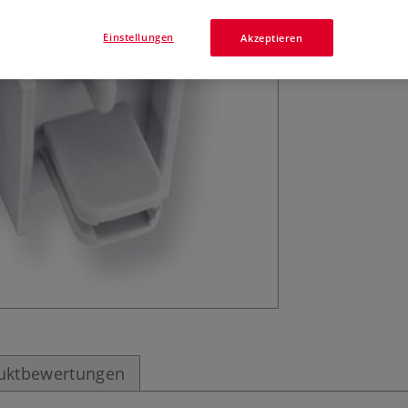
STAS minirail Ko
Einstellungen
Akzeptieren
uktbewertungen