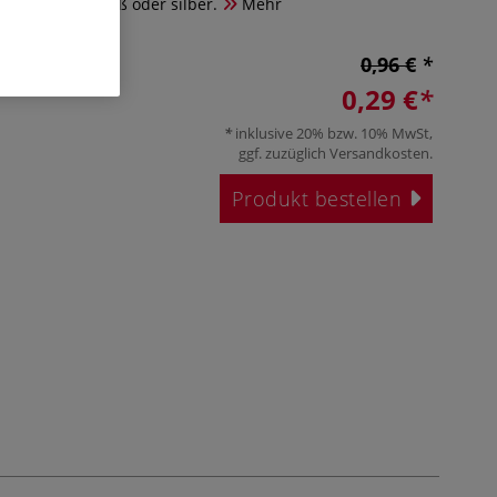
mbikappe in weiß oder silber.
Mehr
0,96 €
0,29 €
inklusive 20% bzw. 10% MwSt,
ggf. zuzüglich
Versandkosten
.
Produkt bestellen