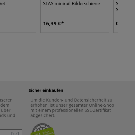
Set
STAS minirail Bilderschiene
STAS mini
Schienen
16,39 €
0,81 €
Sicher einkaufen
unseren
Um die Kunden- und Datensicherheit zu
f dem
erhöhen, ist unser gesamter Online-Shop
 über
mit einem professionellen SSL-Zertifikat
ends und
abgesichert.