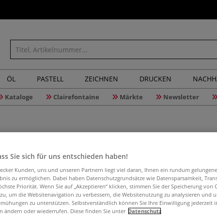
ÖL
PASTELL
ZEICHNEN
DRUCKEN
NACHH
Kataloge
Clairefontaine
Märkte
Newsletter
ss Sie sich für uns entschieden haben!
STAS mini
aecker Kunden, uns und unseren Partnern liegt viel daran, Ihnen ein rundum gelungen
Eckkappe
ebnis zu ermöglichen. Dabei haben Datenschutzgrundsätze wie Datensparsamkeit, Tra
öchste Priorität. Wenn Sie auf „Akzeptieren“ klicken, stimmen Sie der Speicherung von 
 zu, um die Websitenavigation zu verbessern, die Websitenutzung zu analysieren und 
mühungen zu unterstützen. Selbstverständlich können Sie Ihre Einwilligung jederzeit 
n ändern oder wiederrufen. Diese finden Sie unter
Datenschutz