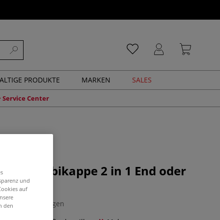
ALTIGE PRODUKTE
MARKEN
SALES
Service Center
rail Kombikappe 2 in 1 End oder
es
nsparenz und
Cookies auf
unsere
0 Bewertungen
in den