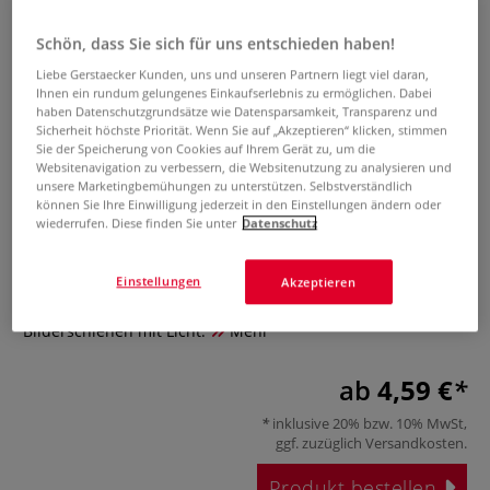
Schön, dass Sie sich für uns entschieden haben!
Liebe Gerstaecker Kunden, uns und unseren Partnern liegt viel daran,
Ihnen ein rundum gelungenes Einkaufserlebnis zu ermöglichen. Dabei
haben Datenschutzgrundsätze wie Datensparsamkeit, Transparenz und
Sicherheit höchste Priorität. Wenn Sie auf „Akzeptieren“ klicken, stimmen
Sie der Speicherung von Cookies auf Ihrem Gerät zu, um die
Websitenavigation zu verbessern, die Websitenutzung zu analysieren und
STAS multirail
unsere Marketingbemühungen zu unterstützen. Selbstverständlich
können Sie Ihre Einwilligung jederzeit in den Einstellungen ändern oder
Spannungsverbinder
wiederrufen. Diese finden Sie unter
Datenschutz
0 Bewertungen
Einstellungen
Akzeptieren
Für die fortlaufender Montage von mehreren STAS multirail
Bilderschienen mit Licht.
Mehr
ab
4,59 €
inklusive 20% bzw. 10% MwSt,
ggf. zuzüglich
Versandkosten
.
Produkt bestellen