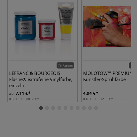
76 Farben
190 
LEFRANC & BOURGEOIS
MOLOTOW™ PREMIUM
Flashe® extrafeine Vinylfarbe,
Künstler-Sprühfarbe
einzeln
7,11 €
4,94 €
ab
0,08 l | 1 l:
88,88 €
0,40 l | 1 l:
12,35 €