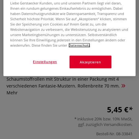
Liebe Gerstaecker Kunden, uns und unseren Partnern liegt viel daran,
Ihnen ein rundum gelungenes Einkaufserlebnis zu ermöglichen. Dabei
haben Datenschutzgrundsätze wie Datensparsamkeit, Transparenz und
Sicherheit höchste Priorität. Wenn Sie auf „Akzeptieren“ klicken, stimmen
Sie der Speicherung von Cookies auf Ihrem Gerät zu, um die
Websitenavigation zu verbessern, die Websitenutzung zu analysieren und
unsere Marketingbemühungen zu unterstützen. Selbstverständlich
können Sie Ihre Einwilligung jederzeit in den Einstellungen ändern oder
wiederrufen. Diese finden Sie unter
Datenschutz
Schaumstoffrollen mit Struktur
Einstellungen
Akzeptieren
0 Bewertungen
Schaumstoffrollen mit Struktur in einer Packung mit 4
verschiedenen Fantasie-Mustern. Rollenbreite 70 mm.
Mehr
5,45 €
inklusive 20% bzw. 10% MwSt,
ggf. zuzüglich
Versandkosten
.
Bestell-Nr.
08-33841