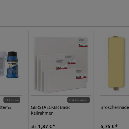
54 Farben
164 Varianten
stem3
GERSTAECKER Basic
Broschennadel
Keilrahmen
1,87 €
5,75 €
ab