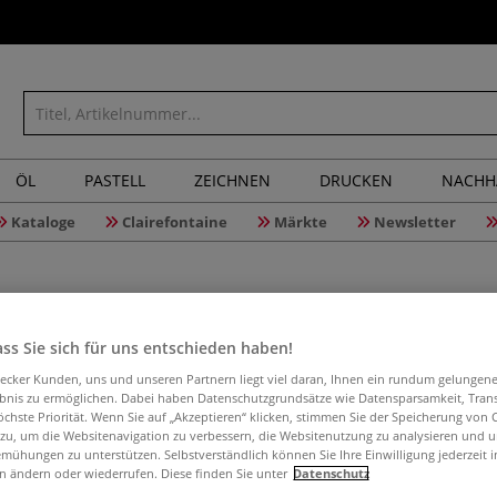
ÖL
PASTELL
ZEICHNEN
DRUCKEN
NACHH
Kataloge
Clairefontaine
Märkte
Newsletter
ss Sie sich für uns entschieden haben!
Schlüsse
aecker Kunden, uns und unseren Partnern liegt viel daran, Ihnen ein rundum gelungen
ebnis zu ermöglichen. Dabei haben Datenschutzgrundsätze wie Datensparsamkeit, Tra
öchste Priorität. Wenn Sie auf „Akzeptieren“ klicken, stimmen Sie der Speicherung von 
 zu, um die Websitenavigation zu verbessern, die Websitenutzung zu analysieren und 
mühungen zu unterstützen. Selbstverständlich können Sie Ihre Einwilligung jederzeit 
Schlüsselanhänge
n ändern oder wiederrufen. Diese finden Sie unter
Datenschutz
Selbstgestalten. 