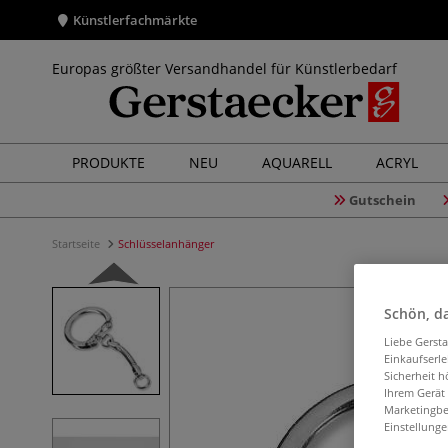
Künstlerfachmärkte
Europas größter Versandhandel für Künstlerbedarf
PRODUKTE
NEU
AQUARELL
ACRYL
Gutschein
Startseite
Schlüsselanhänger
Schön, da
Liebe Gerst
Einkaufserl
Sicherheit h
Ihrem Gerät
Marketingbe
Einstellunge