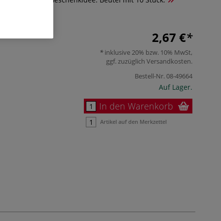
2,67 €
inklusive 20% bzw. 10% MwSt,
ggf. zuzüglich
Versandkosten
.
Bestell-Nr.
08-49664
Auf Lager.
In den Warenkorb
Artikel auf den Merkzettel