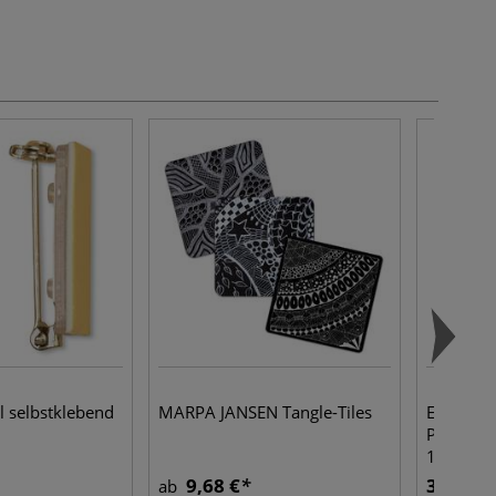
 selbstklebend
MARPA JANSEN Tangle-Tiles
ESPRIT 
Polyuret
1 kg
9,68 €
30,20 €
ab