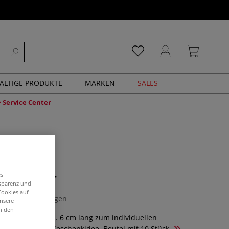
ALTIGE PRODUKTE
MARKEN
SALES
Service Center
lanhänger
es
nsparenz und
Cookies auf
0 Bewertungen
unsere
in den
r aus Metall, ca. 6 cm lang zum individuellen
Auch eine tolle Geschenkidee. Beutel mit 10 Stück.