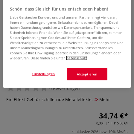
Schön, dass Sie sich für uns entschieden haben!
Liebe Gerstaecker Kunden, uns und unseren Partnern liegt viel daran,
Ihnen ein rundum gelungenes Einkaufserlebnis zu ermöglichen. Dabei
haben Datenschutzgrundsätze wie Datensparsamkeit, Transparenz und
Sicherheit höchste Priorität. Wenn Sie auf „Akzeptieren“ klicken, stimmen
Sie der Speicherung von Cookies auf Ihrem Gerät zu, um die
Websitenavigation zu verbessern, die Websitenutzung zu analysieren und
unsere Marketingbemühungen zu unterstützen. Selbstverständlich
können Sie Ihre Einwilligung jederzeit in den Einstellungen ändern oder
wiederrufen. Diese finden Sie unter
Datenschutz
Schmincke Acryl Golden Flakes-
Gel
Einstellungen
Akzeptieren
0 Bewertungen
Ein Effekt-Gel für schillernde Metalleffekte.
Mehr
34,74 €
0,30 l | 1 l:
115,80 €
inklusive 20% bzw. 10% MwSt,