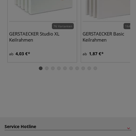
76 Varianten
164 Va
GERSTAECKER Studio XL
GERSTAECKER Basic
Keilrahmen
Keilrahmen
4,03 €
1,87 €
ab
ab
Service Hotline