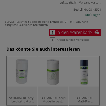
ggf. zuzüglich
Versandkosten
.
Bestell-Nr.
08-43591
Auf Lager.
EUH208-108 Enthält Biozidprodukte. Enthält BIT, CIT, MIT, OIT. Kann
allergische Reaktionen hervorrufen.
In den Warenkorb
Artikel auf den Merkzettel
Das könnte Sie auch interessieren
SCHMINCKE Acryl
SCHMINCKE Acryl
SCHMINCKE
S
Leichtstruktur-
Modellierpaste
Matt-Film
Paste
fein
Aerospray