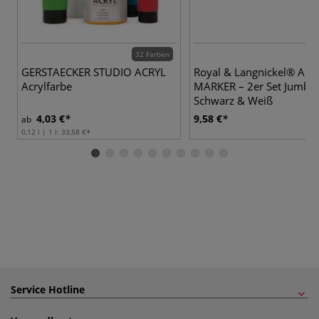
32 Farben
GERSTAECKER STUDIO ACRYL
Royal & Langnickel® ACR
Acrylfarbe
MARKER – 2er Set Jumbo,
Schwarz & Weiß
4,03 €
9,58 €
ab
0,12 l | 1 l:
33,58 €
Service Hotline