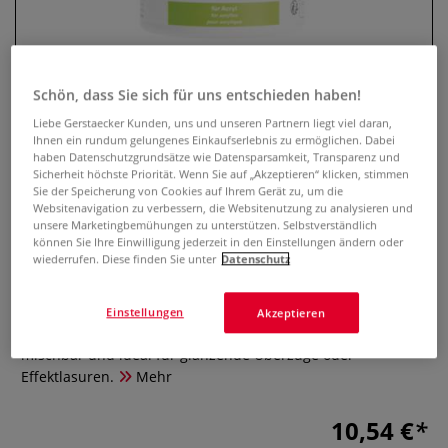
Schön, dass Sie sich für uns entschieden haben!
Liebe Gerstaecker Kunden, uns und unseren Partnern liegt viel daran,
Ihnen ein rundum gelungenes Einkaufserlebnis zu ermöglichen. Dabei
haben Datenschutzgrundsätze wie Datensparsamkeit, Transparenz und
Sicherheit höchste Priorität. Wenn Sie auf „Akzeptieren“ klicken, stimmen
Sie der Speicherung von Cookies auf Ihrem Gerät zu, um die
Websitenavigation zu verbessern, die Websitenutzung zu analysieren und
Schmincke Acryl-Malmittel
unsere Marketingbemühungen zu unterstützen. Selbstverständlich
können Sie Ihre Einwilligung jederzeit in den Einstellungen ändern oder
Diamant-Gel
wiederrufen. Diese finden Sie unter
Datenschutz
0 Bewertungen
Einstellungen
Akzeptieren
Acryl-Gel mit schimmerndem Diamant-Effekt. Transparent,
mischbar und ideal für glänzende Überzüge oder
Effektlasuren.
Mehr
10,54 €