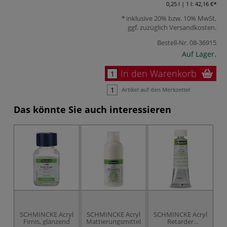
0,25 l | 1 l:
42,16 €
inklusive 20% bzw. 10% MwSt,
ggf. zuzüglich
Versandkosten
.
Bestell-Nr.
08-36915
Auf Lager.
In den Warenkorb
Artikel auf den Merkzettel
Das könnte Sie auch interessieren
SCHMINCKE Acryl
SCHMINCKE Acryl
SCHMINCKE Acryl
S
Firnis, glänzend
Mattierungsmittel
Retarder
V